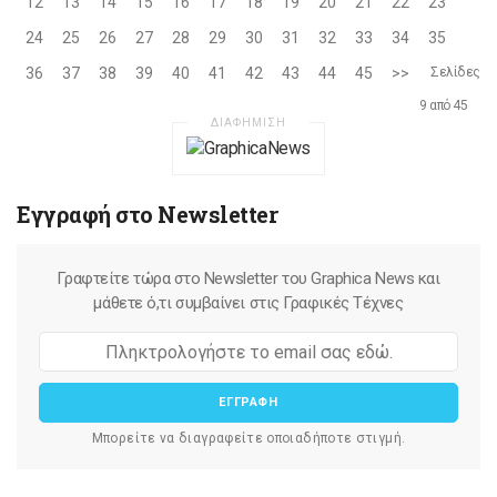
12
13
14
15
16
17
18
19
20
21
22
23
24
25
26
27
28
29
30
31
32
33
34
35
36
37
38
39
40
41
42
43
44
45
>>
Σελίδες
9 από 45
ΔΙΑΦΗΜΙΣΗ
Εγγραφή στο Newsletter
Γραφτείτε τώρα στο Newsletter του Graphica News και
μάθετε ό,τι συμβαίνει στις Γραφικές Τέχνες
ΕΓΓΡΑΦΗ
Μπορείτε να διαγραφείτε οποιαδήποτε στιγμή.