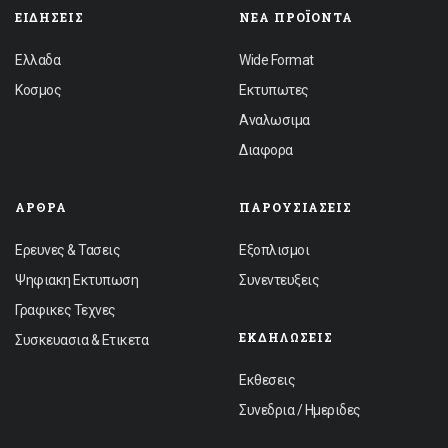
ΕΙΔΉΣΕΙΣ
ΝΈΑ ΠΡΟΪΌΝΤΑ
Ελλαδα
Wide Format
Κοσμος
Εκτυπωτες
Αναλωσιμα
Διαφορα
ΆΡΘΡΑ
ΠΑΡΟΥΣΙΆΣΕΙΣ
Ερευνες & Τασεις
Εξοπλισμοι
Ψηφιακη Εκτυπωση
Συνεντευξεις
Γραφικες Τεχνες
ΕΚΔΗΛΏΣΕΙΣ
Συσκευασια & Ετικετα
Εκθεσεις
Συνεδρια / Ημεριδες