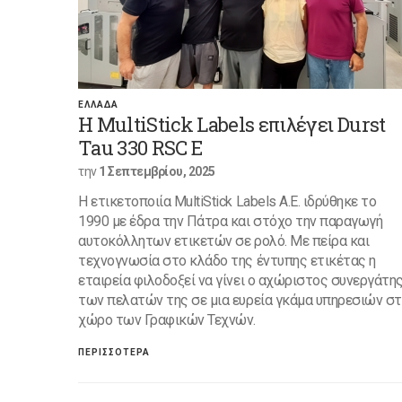
ΕΛΛΑΔΑ
Η MultiStick Labels επιλέγει Durst
Tau 330 RSC E
την
1 Σεπτεμβρίου, 2025
Η ετικετοποιία MultiStick Labels A.E. ιδρύθηκε το
1990 με έδρα την Πάτρα και στόχο την παραγωγή
αυτοκόλλητων ετικετών σε ρολό. Με πείρα και
τεχνογνωσία στο κλάδο της έντυπης ετικέτας η
εταιρεία φιλοδοξεί να γίνει ο αχώριστος συνεργάτη
των πελατών της σε μια ευρεία γκάμα υπηρεσιών σ
χώρο των Γραφικών Τεχνών.
ΠΕΡΙΣΣΟΤΕΡΑ