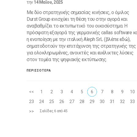
την
14 Μαΐου, 2025
Με δύο στρατηγικής σημασίας κινήσεις, ο όμιλος
Durst Group ενισχύει τη θέση του στην αγορά και
αναβαθμίζει το εκτυπωτικό του οικοσύστημα. Η
πρόσφατη εξαγορά της γερμανικής callas software κ
η ενοποίηση με την ιταλική Aleph SrL (βλέπε εδώ),
σηματοδοτούν την επιτάχυνση της στρατηγικής της
για ολοκληρωμένες, ανοικτές και ευέλικτες λύσεις
στον τομέα της ψηφιακής εκτύπωσης.
ΠΕΡΙΣΣΟΤΕΡΑ
<<
1
2
3
4
5
6
7
8
9
10
23
24
25
26
27
28
29
30
31
32
33
>>
Σελίδες 6 από 45