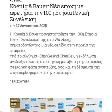
ΚΟΣΜΟΣ
Koenig & Bauer: Νέα εποχή με
αφετηρία την 100η Ετήσια Γενική
Συνέλευση
την
27 Αυγούστου, 2025
y
Η Koenig & Bauer πραγματοποίησε την 100η Ετήσια
ε
Γενική Συνέλευση της στο Würzburg,
σηματοδοτώντας μια νέα σελίδα στην πορεία της
εταιρείας.
Υπό το σύνθημα «ChanGe and ChanCe», η εκδήλωση
ανέδειξε τόσο τη στρατηγική μετάβαση της εταιρείας
σε μια νέα φάση ανάπτυξης, όσο και τη δέσμευσή της
στην κερδοφορία και την καινοτομία.
ΠΕΡΙΣΣΟΤΕΡΑ