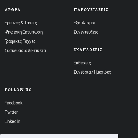
ΆΡΘΡΑ
ΠΑΡΟΥΣΙΆΣΕΙΣ
Ερευνες & Τασεις
Εξοπλισμοι
Ψηφιακη Εκτυπωση
Συνεντευξεις
Γραφικες Τεχνες
ΕΚΔΗΛΏΣΕΙΣ
Συσκευασια & Ετικετα
Εκθεσεις
Συνεδρια / Ημεριδες
FOLLOW US
Facebook
Twitter
Linked in