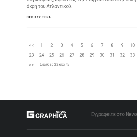
άκρη του Ατλαντικού.
ΠΕΡΙΣΣΟΤΕΡΑ
<<
1
2
3
4
5
6
7
8
9
10
23
24
25
26
27
28
29
30
31
32
33
>>
Σελίδες 22 από 45
Εγγραφείτε στο Newsle