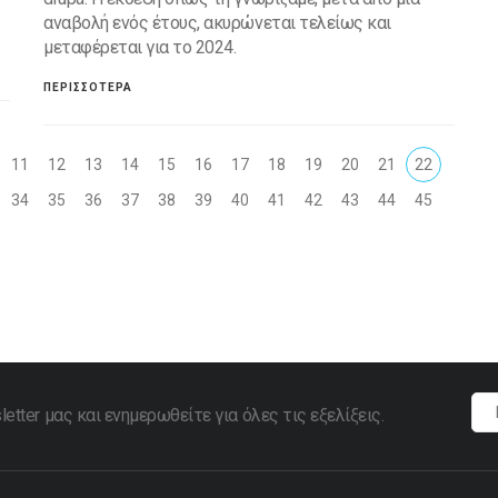
αναβολή ενός έτους, ακυρώνεται τελείως και
μεταφέρεται για το 2024.
ΠΕΡΙΣΣΟΤΕΡΑ
11
12
13
14
15
16
17
18
19
20
21
22
34
35
36
37
38
39
40
41
42
43
44
45
tter μας και ενημερωθείτε για όλες τις εξελίξεις.