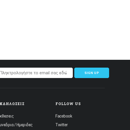
SIGN UP
ΕΚΔΗΛΏΣΕΙΣ
FOLLOW US
κθεσεις
Facebook
υνεδρια / Ημεριδες
Twitter