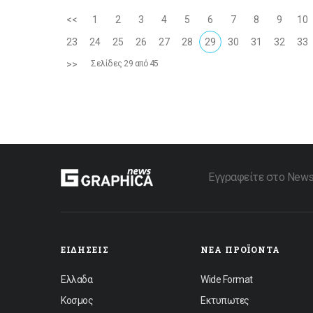
<<
1
2
3
4
5
6
7
8
9
10
23
24
25
26
27
28
29
30
31
32
33
>>
Σελίδες 29 από 45
Εγγραφείτε στο Newsle
ΕΙΔΉΣΕΙΣ
ΝΈΑ ΠΡΟΪΌΝΤΑ
Ελλαδα
Wide Format
Κοσμος
Εκτυπωτες