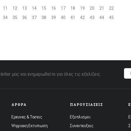
11
12
13
14
15
16
17
18
19
20
21
22
34
35
36
37
38
39
40
41
42
43
44
45
tter μας και ενημερωθείτε για όλες τις εξελίξεις.
ΆΡΘΡΑ
ΠΑΡΟΥΣΙΆΣΕΙΣ
Ερευνες & Τασεις
Εξοπλισμοι
Ε
Ψηφιακη Εκτυπωση
Συνεντευξεις
Σ