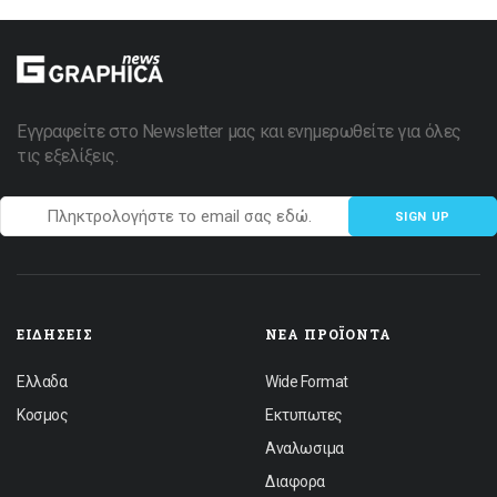
Εγγραφείτε στο Newsletter μας και ενημερωθείτε για όλες
τις εξελίξεις.
SIGN UP
ΕΙΔΉΣΕΙΣ
ΝΈΑ ΠΡΟΪΌΝΤΑ
Ελλαδα
Wide Format
Κοσμος
Εκτυπωτες
Αναλωσιμα
Διαφορα