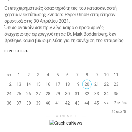
Οι επιχειρηματικές δραστηριότητες του κατασκευαστή
χαρτιών εκτύπωσης Zanders Paper GmbH σταμάτησαν
οριστικά στις 30 Απριλίου 2021.
Όπως ανακοίνωσε πριν λίγο καιρό ο προσωρινός
διαχειριστής αφερεγγυότητας Dr. Mark Boddenberg, δεν
βρέθηκε καμία βιώσιμη λύση για τη συνέχιση της εταιρείας.
ΠΕΡΙΣΣΟΤΕΡΑ
<<
1
2
3
4
5
6
7
8
9
10
11
12
13
14
15
16
17
18
19
20
21
22
23
24
25
26
27
28
29
30
31
32
33
34
35
36
37
38
39
40
41
42
43
44
45
>>
Σελίδες
20 από 45
ΔΙΑΦΗΜΙΣΗ