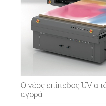
Ο νέος επίπεδος UV από
αγορά