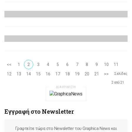
την
4 Νοεμβρίου, 2025
Open House από τη RISO Hellas
ΕΚΘΕΣΕΙΣ
την
7 Οκτωβρίου, 2025
ΕΚΘΕΣΕΙΣ
<<
1
2
3
4
5
6
7
8
9
10
11
12
13
14
15
16
17
18
19
20
21
>>
Σελίδες
2 από 21
ΔΙΑΦΗΜΙΣΗ
Εγγραφή στο Newsletter
Γραφτείτε τώρα στο Newsletter του Graphica News και