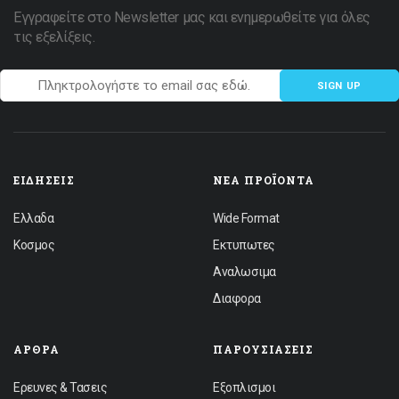
Εγγραφείτε στο Newsletter μας και ενημερωθείτε για όλες
τις εξελίξεις.
SIGN UP
ΕΙΔΉΣΕΙΣ
ΝΈΑ ΠΡΟΪΌΝΤΑ
Ελλαδα
Wide Format
Κοσμος
Εκτυπωτες
Αναλωσιμα
Διαφορα
ΆΡΘΡΑ
ΠΑΡΟΥΣΙΆΣΕΙΣ
Ερευνες & Τασεις
Εξοπλισμοι