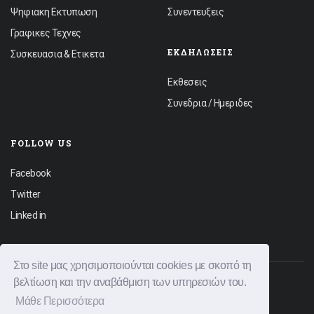
Ψηφιακη Εκτυπωση
Συνεντευξεις
Γραφικες Τεχνες
ΕΚΔΗΛΏΣΕΙΣ
Συσκευασια & Ετικετα
Εκθεσεις
Συνεδρια / Ημεριδες
FOLLOW US
Facebook
Twitter
Linked in
Στο site μας χρησιμοποιούνται cookies με σκοπό τη
βελτίωση και την αναβάθμιση των υπηρεσιών του.
© 2026 Graphica News All rights reserved.
Μάθε Περισσότερα
Φόρμα Επικοινωνίας
Διαφημιστείτε
Όροι Χρήσης