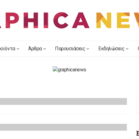
οϊόντα
Άρθρα
Παρουσιάσεις
Εκδηλώσεις
ση Εύκαμπτων &
ικών
Συνέδριο & 4ο Εργαστήριο
 την Fisheye