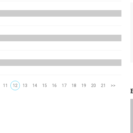
nting Awards 2020
υπίας PIY επιστρέφουν
11
12
13
14
15
16
17
18
19
20
21
>>