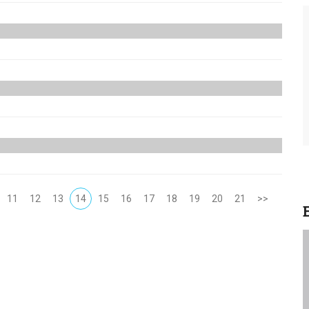
αστήριο Διαχείρισης
Awards 2019
11
12
13
14
15
16
17
18
19
20
21
>>