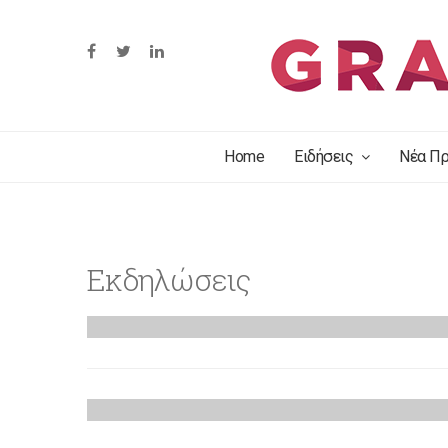
Home
Ειδήσεις
Νέα Πρ
Open Day στη Κρήτη
Εκδηλώσεις
την
2 Οκτωβρίου, 2019
Athens Photo Festival 
ΣΥΝΕΔΡΙΑ / ΗΜΕΡΙΔΕΣ
την
12 Ιουνίου, 2019
3ο Θερινό Εργαστήριο
ΕΚΘΕΣΕΙΣ