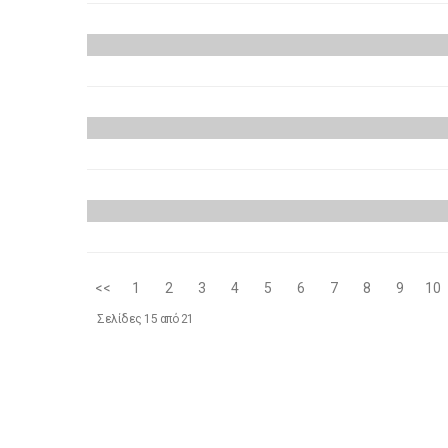
την
14 Φεβρουαρίου, 2019
Σεμινάρια Μεταξοτυπ
ΣΥΝΕΔΡΙΑ / ΗΜΕΡΙΔΕΣ
την
24 Ιανουαρίου, 2019
H εικόνα του κρασιού
ΣΥΝΕΔΡΙΑ / ΗΜΕΡΙΔΕΣ
την
29 Νοεμβρίου, 2018
ΣΥΝΕΔΡΙΑ / ΗΜΕΡΙΔΕΣ
<<
1
2
3
4
5
6
7
8
9
10
Σελίδες 15 από 21