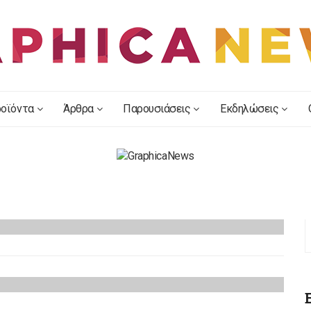
οϊόντα
Άρθρα
Παρουσιάσεις
Εκδηλώσεις
αι οι τέχνες του»
allery
τη GRAPHICA EXPO: "The