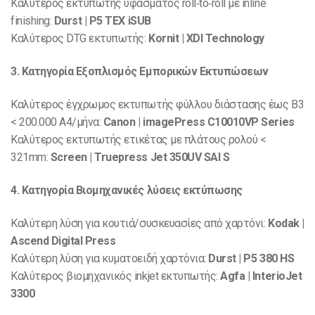
Καλύτερος εκτυπωτής υφάσματος roll‐to‐roll με inline
finishing:
Durst | P5 TEX iSUB
Καλύτερος DTG εκτυπωτής:
Kornit | XDI Technology
3. Κατηγορία Εξοπλισμός Εμπορικών Εκτυπώσεων
Καλύτερος έγχρωμος εκτυπωτής φύλλου διάστασης έως B3
< 200.000 A4/μήνα:
Canon | imagePress C10010VP Series
Καλύτερος εκτυπωτής ετικέτας με πλάτους ρολού <
321mm:
Screen | Truepress Jet 350UV SAI S
4. Κατηγορία Βιομηχανικές λύσεις εκτύπωσης
Καλύτερη λύση για κουτιά/συσκευασίες από χαρτόνι:
Kodak |
Ascend Digital Press
Καλύτερη λύση για κυματοειδή χαρτόνια:
Durst | P5 380 HS
Καλύτερος βιομηχανικός inkjet εκτυπωτής:
Agfa | InterioJet
3300