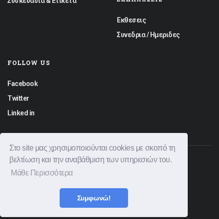
Συσκευασια & Ετικετα
Εκθεσεις
Συνεδρια / Ημεριδες
FOLLOW US
Facebook
Twitter
Linked in
Στο site μας χρησιμοποιούνται cookies με σκοπό τη
βελτίωση και την αναβάθμιση των υπηρεσιών του.
© 2026 Graphica News All rights reserved.
Μάθε Περισσότερα
Φόρμα Επικοινωνίας
Διαφημιστείτε
Όροι Χρήσης
Πολιτική Απορρήτου
Συμφωνώ!
|
Created by
Bitamin
Powered by