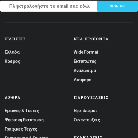
SIGN UP
ΕΙΔΉΣΕΙΣ
ΝΈΑ ΠΡΟΪΌΝΤΑ
Ελλαδα
Wide Format
Κοσμος
Εκτυπωτες
Αναλωσιμα
Διαφορα
ΆΡΘΡΑ
ΠΑΡΟΥΣΙΆΣΕΙΣ
Ερευνες & Τασεις
Εξοπλισμοι
Ψηφιακη Εκτυπωση
Συνεντευξεις
Γραφικες Τεχνες
ΕΚΔΗΛΏΣΕΙΣ