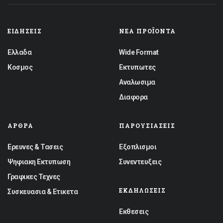
ΕΙΔΉΣΕΙΣ
ΝΈΑ ΠΡΟΪΌΝΤΑ
Ελλαδα
Wide Format
Κοσμος
Εκτυπωτες
Αναλωσιμα
Διαφορα
ΆΡΘΡΑ
ΠΑΡΟΥΣΙΆΣΕΙΣ
Ερευνες & Τασεις
Εξοπλισμοι
Ψηφιακη Εκτυπωση
Συνεντευξεις
Γραφικες Τεχνες
ΕΚΔΗΛΏΣΕΙΣ
Συσκευασια & Ετικετα
Εκθεσεις