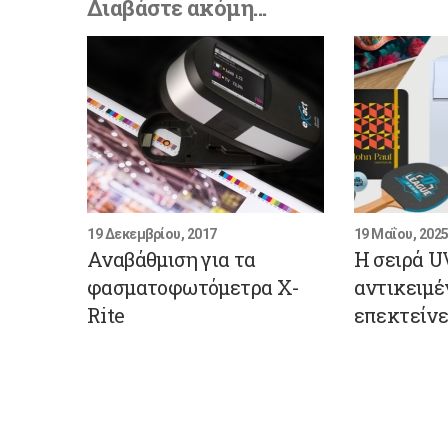
Διαβάστε ακόμη...
19 Δεκεμβρίου, 2017
19 Μαΐου, 202
Αναβάθμιση για τα
Η σειρά 
φασματοφωτόμετρα X-
αντικειμέ
Rite
επεκτείνε