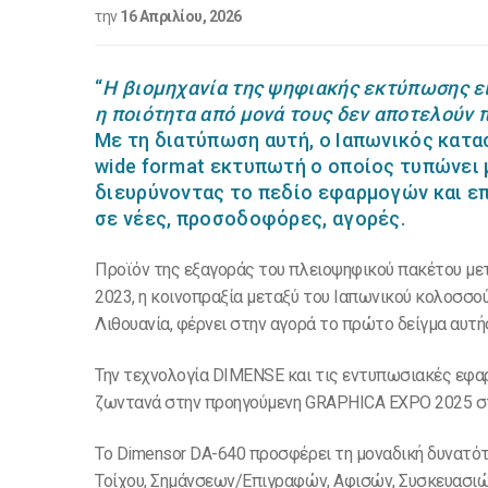
την
16 Απριλίου, 2026
“
Η βιομηχανία της ψηφιακής εκτύπωσης ει
η ποιότητα από μονά τους δεν αποτελούν
Με τη διατύπωση αυτή, ο Ιαπωνικός κατα
wide format εκτυπωτή ο οποίος τυπώνει
διευρύνοντας το πεδίο εφαρμογών και ε
σε νέες, προσοδοφόρες, αγορές.
Προϊόν της εξαγοράς του πλειοψηφικού πακέτου με
2023, η κοινοπραξία μεταξύ του Ιαπωνικού κολοσσο
Λιθουανία, φέρνει στην αγορά το πρώτο δείγμα αυτ
Την τεχνολογία DIMENSE και τις εντυπωσιακές εφαρ
ζωντανά στην προηγούμενη GRAPHICA EXPO 2025 στο 
Το Dimensor DA-640 προσφέρει τη μοναδική δυνα
Τοίχου, Σημάνσεων/Επιγραφών, Αφισών, Συσκευασιών