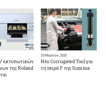
5
20 Μαρτίου, 2025
UV εκτυπωτικών
Νέο Corrugated Tool για
νων της Roland
τη σειρά F της Summa
ται