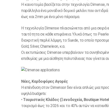
Η καινοτομία βασίζεται στην τεχνολογία Dimense, 
παράλληλα ένα μοναδικό δομικό μελάνι που αντιδρ
έως και 2mm με ένα μόνο πέρασμα.
Η τεχνολογία Dimense πλαισιώνεται από μια σειρά 
ταυτότητα σε κάθε επιφάνεια. Yλικά όπως το Pearle
διακριτική περλέ λάμψη, το Suede, το οποίο προσομ
Gold, Silver, Chameleon, κ.α.
Οι εκτυπώσεις Dimense υπερβαίνουν τα συνηθισμένα
επιθυμίας με μια αίσθηση πολυτέλειας που γίνεται α
Νέες, Κερδοφόρες Αγορές
Η επένδυση στον Dimensor δεν είναι απλώς μια προσ
υψηλά budgets:
•
Τουριστικός Κλάδος (Ξενοδοχεία, Boutique Hotel,
τουρισμό έως το 2026 και το 40% αυτών να κατευθύν