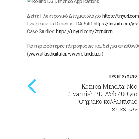
Δείτε Ηλεκτρονικό Δειγματολόγιο:
https://tinyurl.c
Γνωρίστε το Dimensor DA-640:
https://tinyurl.com/y
Case Studies:
https://tinyurl.com/2tpndren
Για περισσότερες πληροφορίες και δείγμα απευθυνθεί
(
www.atlasdigital.gr
,
www.rolanddg.gr
)
ΠΡΟΗΓΟΥΜΕΝΟ
Konica Minolta: Νέα
JETvarnish 3D Web 400 για
ψηφιακό καλλωπισμό
ετικετών