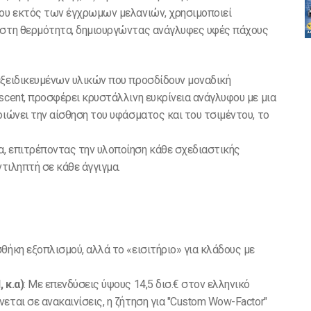
που εκτός των έγχρωμων μελανιών, χρησιμοποιεί
ά στη θερμότητα, δημιουργώντας ανάγλυφες υφές πάχους
εξειδικευμένων υλικών που προσδίδουν μοναδική
scent, προσφέρει κρυστάλλινη ευκρίνεια ανάγλυφου με μια
οιώνει την αίσθηση του υφάσματος και του τσιμέντου, το
, επιτρέποντας την υλοποίηση κάθε σχεδιαστικής
ντιληπτή σε κάθε άγγιγμα.
θήκη εξοπλισμού, αλλά το «εισιτήριο» για κλάδους με
 κ.α)
: Με επενδύσεις ύψους 14,5 δισ.€ στον ελληνικό
εται σε ανακαινίσεις, η ζήτηση για "Custom Wow-Factor"