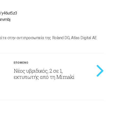
om/y46ut5z3
ssnvmbj
τε στην αντιπροσωπεία της Roland DG, Atlas Digital AE
ΕΠΟΜΕΝΟ
Νέος υβριδικός, 2 σε 1,
εκτυπωτής από τη Mimaki