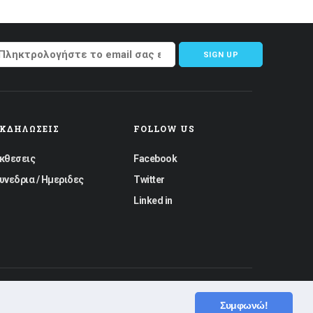
SIGN UP
ΕΚΔΗΛΏΣΕΙΣ
FOLLOW US
κθεσεις
Facebook
υνεδρια / Ημεριδες
Twitter
Linked in
|
Created by
Bitamin
Powered by
Συμφωνώ!