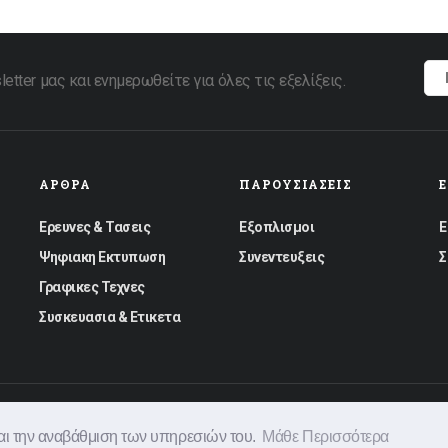
tter μας και ενημερωθείτε για όλες τις εξελίξεις.
ΆΡΘΡΑ
ΠΑΡΟΥΣΙΆΣΕΙΣ
Ερευνες & Τασεις
Εξοπλισμοι
Ε
Ψηφιακη Εκτυπωση
Συνεντευξεις
Σ
Γραφικες Τεχνες
Συσκευασια & Ετικετα
ς
Διαφημιστείτε
Όροι Χρήσης
Πολιτική Απορρήτου
και την αναβάθμιση των υπηρεσιών του.
Μάθε Περισσότερα