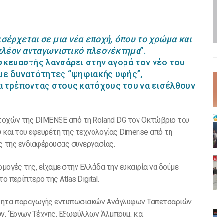
σέρχεται σε μια νέα εποχή, όπου το χρώμα και
 πλέον ανταγωνιστικό πλεονέκτημα
”.
σκευαστής λανσάρει στην αγορά τον νέο του
 με δυνατότητες “ψηφιακής υφής”,
πιτρέποντας στους κατόχους του να εισέλθουν
τοχών της DIMENSE από τη Roland DG τον Οκτώβριο του
ύ και του εφευρέτη της τεχνολογίας Dimense από τη
ής της ενδιαφέρουσας συνεργασίας.
μογές της, είχαμε στην Ελλάδα την ευκαιρία να δούμε
περίπτερο της Atlas Digital.
τότητα παραγωγής εντυπωσιακών Ανάγλυφων Ταπετσαριών
, ‘Έργων Τέχνης, Εξωφύλλων Άλμπουμ, κ.α.