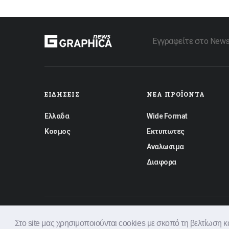
Εγγραφείτε στο Newsle
ΕΙΔΉΣΕΙΣ
ΝΈΑ ΠΡΟΪΌΝΤΑ
Ελλαδα
Wide Format
Κοσμος
Εκτυπωτες
Αναλωσιμα
Διαφορα
© 2026 Graphica News All rights reserved.
Φόρμα Επικοινωνία
Στο site μας χρησιμοποιούνται cookies με σκοπό τη βελτίωση 