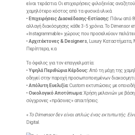
είναι τεράστια. Οι επιχειρήσεις φιλοξενίας αναζητ
χαμηλότερο κόστος από τα φυσικά υλικά.
•
Επιχειρήσεις Διασκέδασης-Εστίασης:
Πάνω από 80
αλλαγή διακόσμησης κάθε 3-5 χρόνια. Το Dimensor 
«Instagrammable» χώρους που προσελκύουν πελάτες
•
Αρχιτέκτονες & Designers
, Luxury Καταστήματα, 
Περίπτερα, κ.α
Το όφελος για τον επαγγελματία:
•
Υψηλά Περιθώρια Κέρδους:
Από τη μάχη της χαμη
οδηγεί στην παροχή προσωποποιημένων διακοσμητι
•
Απόλυτη Ευελιξία:
Custom εκτυπώσεις με οποιοδήπ
•
Οικολογικό Αποτύπωμα:
Χρήση μελανιών με βάση
σύγχρονες «πράσινες» απαιτήσεις.
«
Το Dimensor δεν είναι απλώς ένας εκτυπωτής. Είν
Digital.