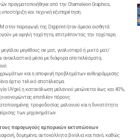
ών πραγματοποιήθηκε από την Chameleon Graphics,
ση υποστήριξη και τεχνική εξυπηρέτηση.
M στην παραγωγή της Digiprint ήταν άμεσα αισθητά:
γούν με υψηλή ταχύτητα, επιτρέποντας την ταχύτερη
μεγάλου μεγέθους σε ματ, γυαλιστερό ή μικτό ματ/
αι ανακλαστικά μέσα με διάφορα αποτελέσματα,
πανό.
 χρωμάτων και η αποφυγή προβλημάτων ευθυγράμμισης
ένα άρτιο τελικό αποτέλεσμα.
ία UVgel, η κατανάλωση μελανιού μειώνεται έως και 40%,
εξοικονομώντας επιπλέον πόρους.
ατοποιημένης τροφοδοσίας μελανιού και η δυνατότητα
χείρισης των μηχανημάτων.
για τους παραγωγούς εμπορικών εκτυπώσεων
αφανή, δομημένα, αυτοκόλλητα βινύλια και πανό, καθώς