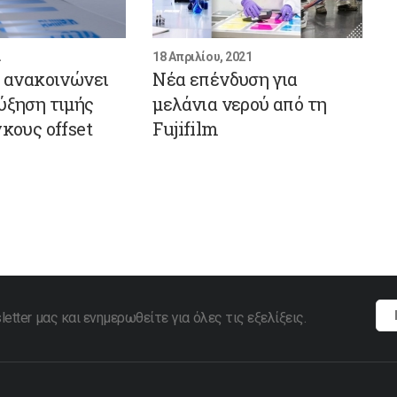
2
18 Απριλίου, 2021
m ανακοινώνει
Νέα επένδυση για
ύξηση τιμής
μελάνια νερού από τη
γκους offset
Fujifilm
tter μας και ενημερωθείτε για όλες τις εξελίξεις.