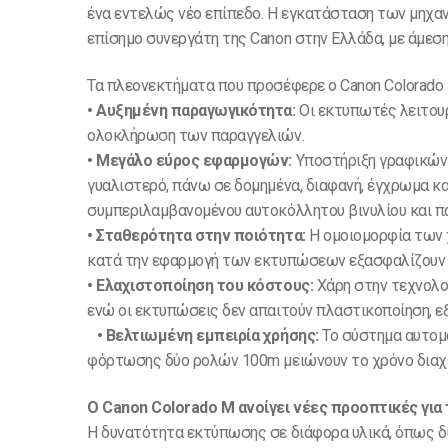
ένα εντελώς νέο επίπεδο. Η εγκατάσταση των μηχαν
επίσημο συνεργάτη της Canon στην Ελλάδα, με άμε
Τα πλεονεκτήματα που προσέφερε ο Canon Colorado 
• Αυξημένη παραγωγικότητα:
Οι εκτυπωτές λειτουρ
ολοκλήρωση των παραγγελιών.
• Μεγάλο εύρος εφαρμογών:
Υποστήριξη γραφικών 
γυαλιστερό, πάνω σε δομημένα, διαφανή, έγχρωμα κ
συμπεριλαμβανομένου αυτοκόλλητου βινυλίου και 
• Σταθερότητα στην ποιότητα:
Η ομοιομορφία των
κατά την εφαρμογή των εκτυπώσεων εξασφαλίζουν 
• Ελαχιστοποίηση του κόστους:
Χάρη στην τεχνολογ
ενώ οι εκτυπώσεις δεν απαιτούν πλαστικοποίηση, 
• Βελτιωμένη εμπειρία χρήσης:
Το σύστημα αυτομ
φόρτωσης δύο ρολών 100m μειώνουν το χρόνο δια
Ο Canon Colorado M ανοίγει νέες προοπτικές 
Η δυνατότητα εκτύπωσης σε διάφορα υλικά, όπως δι