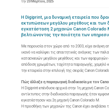
την
20 Μαρτίου, 2025
Η Digiprint, μια δυναμική εταιρεία που 
εκτυπώσεων μεγάλου μεγέθους και των 
εγκατάσταση 2 μηχανών Canon Colorado M
βελτιώνοντας την ποιότητα των υπηρε
Με παρουσία στον χώρο από το 2003, είχε ανάγκη α
ικανό να καλύψει τις απαιτητικές ανάγκες των πελ
κατασκευών μεγάλου μεγέθους και των εφαρμογών στ
απόδοση χρωμάτων, ταχύτητα παραγωγής, χαμηλό κ
την εταιρεία στην επιλογή της σειράς Canon Color
Πώς άλλαξε η παραγωγική διαδικασία με τον Ca
Η Digiprint επένδυσε αρχικά στην 1η μηχανή Canon C
αντίκτυπος στην διαδικασία παραγωγής ήταν εμφανή
εγκατέστησαν και 2η μηχανή Canon Colorado M.
Η προσθήκη των μηχανών της Canon έχει ανεβάσει τ