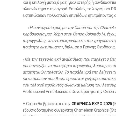
και η επιλογή μεταξύ ματ, γυαλιστερής ή συνδυαστικ
πλεονέκτημα στην αγορά. Επιπλέον, το λογισμικό P
εκτυπώσεων πολλαπλών επιπέδων, επιτρέποντας ακ
«
Η συνεργασία μας με την Canon και την Chamele
κερδοφορία μας. Χάρη στον Canon Colorado M, έχο
παραγγελίες, να ανταποκρινόμαστε πιο γρήγορα στ
ποιότητα εκτύπωσης
.», δήλωσε ο Γιάννης Θεοδόσης,
«
Με την τεχνολογική αναβάθμιση που παρέχει ο Canon
και συνεχίζει να προσφέρει κορυφαίες λύσεις εκτύ
απαιτητικών πελατών. Το παράδειγμά της δείχνει 
εκτυπώσεων που θέλει άμεσα και γρήγορα αποτελέσ
του τελικού προϊόντος αλλά και μείωση του λειτου
Professional Print Business Developer για την Can
Η Canon θα βρίσκεται στην
GRAPHICA EXPO 2025
(M
εξουσιοδοτημένο συνεργάτη Chameleon Graphics (Sta