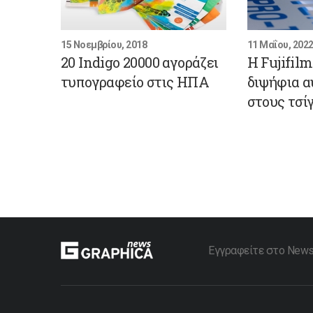
15 Νοεμβρίου, 2018
11 Μαΐου, 202
20 Indigo 20000 αγοράζει
Η Fujifil
τυπογραφείο στις ΗΠΑ
διψήφια α
στους τσί
Εγγραφείτε στο Newsle