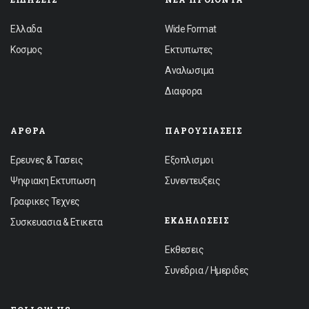
Ελλαδα
Wide Format
Κοσμος
Εκτυπωτες
Αναλωσιμα
Διαφορα
ΆΡΘΡΑ
ΠΑΡΟΥΣΙΆΣΕΙΣ
Ερευνες & Τασεις
Εξοπλισμοι
Ψηφιακη Εκτυπωση
Συνεντευξεις
Γραφικες Τεχνες
ΕΚΔΗΛΏΣΕΙΣ
Συσκευασια & Ετικετα
Εκθεσεις
Συνεδρια / Ημεριδες