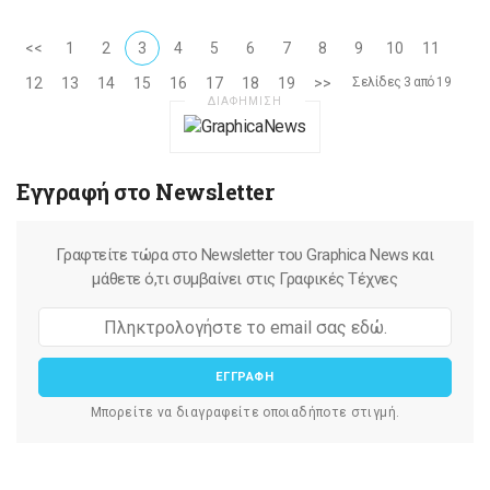
<<
1
2
3
4
5
6
7
8
9
10
11
12
13
14
15
16
17
18
19
>>
Σελίδες 3 από 19
ΔΙΑΦΗΜΙΣΗ
Εγγραφή στο Newsletter
Γραφτείτε τώρα στο Newsletter του Graphica News και
μάθετε ό,τι συμβαίνει στις Γραφικές Τέχνες
ΕΓΓΡΑΦΗ
Μπορείτε να διαγραφείτε οποιαδήποτε στιγμή.