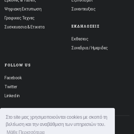
Ερευνες & Τασεις
Εξοπλισμοι
Ψηφιακη Εκτυπωση
Συνεντευξεις
Γραφικες Τεχνες
ΕΚΔΗΛΏΣΕΙΣ
Συσκευασια & Ετικετα
Εκθεσεις
Συνεδρια / Ημεριδες
FOLLOW US
Facebook
Twitter
Linked in
Στο site μας χρησιμοποιούνται cookies με σκοπό τη
βελτίωση και την αναβάθμιση των υπηρεσιών του.
© 2026 Graphica News All rights reserved.
Μάθε Περισσότερα