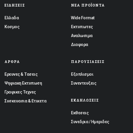
ΕΙΔΉΣΕΙΣ
ΝΈΑ ΠΡΟΪΌΝΤΑ
Ελλαδα
Wide Format
Κοσμος
Εκτυπωτες
Αναλωσιμα
Διαφορα
ΆΡΘΡΑ
ΠΑΡΟΥΣΙΆΣΕΙΣ
Ερευνες & Τασεις
Εξοπλισμοι
Ψηφιακη Εκτυπωση
Συνεντευξεις
Γραφικες Τεχνες
ΕΚΔΗΛΏΣΕΙΣ
Συσκευασια & Ετικετα
Εκθεσεις
Συνεδρια / Ημεριδες