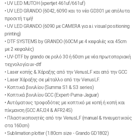
• UV LED MUTOH (xpertjet 461uf/661uf)
• UV LED GRANDO (6042, 6090 και το νέο GD301 με απόλυτα
προσιτή τιμή!
• UV LED GRANDO (6090 με CAMERA για a.i. visual positioning
printing)
• DTF SYSTEMS by GRANDO (60CM με 4 κεφαλές και 45cm
με 2 κεφαλές)
• UV-DTF by grando σε ρολό 30 ή 60cm με νέα πρωτοποριακή
τεχνολογία uv-dtf
• Laser κοπής & Χάραξης από την VenusLF και από την GCC
• Laser Χάραξης σε μέταλλο από την VenusLF.
• Κοπτικά βινυλίου (Summa S1 & S3 series)
• Κοπτικά βινυλίου GCC (Εxpert-Puma-Jaguar)
• Αυτόματους τροφοδότες με κοπτικό με κοπή ή κοπή και
πίκμανση (GCC AFJ24 & AFR24S)
• Πλαστικοποιητές από την VenusLF (manual & πνευματικούς
στα 160cm)
• Sublimation plotter (1.80cm size - Grando GD1802)