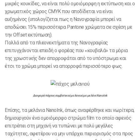
μικρές κουκίδες, να είναι πολύ ομοιόμορφη η εκτύπωση και ο
χρωματικός χώρος CMYK που αποδίδεται να είναι
αυξημένος (υπολογίζεται πως η Νανογραφία μπορεί να
αποδώσει 15% περισσότερα Pantone χρώματα σε σχέση με
την Offset εκτύπωση).
Πολλά από τα πλεονεκτήματα της Νανογραφίας
επιτυγχάνονται επειδή ο φορέας που «κουβαλά» τα μόρια
της χρωστικής δεν απορροφάται από το υπόστρωμα και
έτσι το χρώμα μπορεί να απορροφά περισσότερο φως.
Διαφορά πάχους συμβατικού μελανιού με μελάνι NanoInk
Επίσης, τα μελάνια NanoInk, όπως αναφέρθηκε και νωρίτερα,
δημιουργούν ένα ομοιόμορφο στρώμα film το οποίο αφενός
επιτρέπει στη μηχανή να τυπώνει με πολύ μεγάλες
ταχύτητες, αφετέρου να μην υπάρχει περιορισμός στα προς