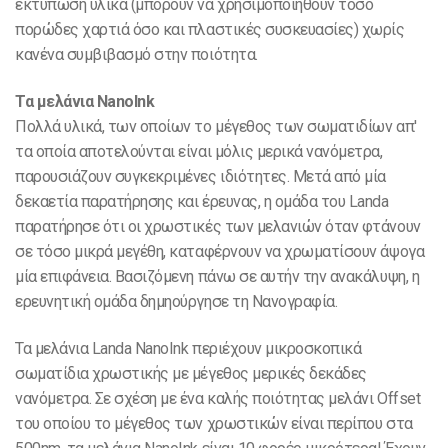
εκτύπωση υλικά (μπορούν να χρησιμοποιηθούν τόσο
πορώδες χαρτιά όσο και πλαστικές συσκευασίες) χωρίς
κανένα συμβιβασμό στην ποιότητα.
Τα μελάνια NanoInk
Πολλά υλικά, των οποίων το μέγεθος των σωματιδίων απ'
τα οποία αποτελούνται είναι μόλις μερικά νανόμετρα,
παρουσιάζουν συγκεκριμένες ιδιότητες. Μετά από μία
δεκαετία παρατήρησης και έρευνας, η ομάδα του Landa
παρατήρησε ότι οι χρωστικές των μελανιών όταν φτάνουν
σε τόσο μικρά μεγέθη, καταφέρνουν να χρωματίσουν άψογα
μία επιφάνεια. Βασιζόμενη πάνω σε αυτήν την ανακάλυψη, η
ερευνητική ομάδα δημηούργησε τη Νανογραφία.
Τα μελάνια Landa NanoInk περιέχουν μικροσκοπικά
σωματίδια χρωστικής με μέγεθος μερικές δεκάδες
νανόμετρα. Σε σχέση με ένα καλής ποιότητας μελάνι Offset
του οποίου το μέγεθος των χρωστικών είναι περίπου στα