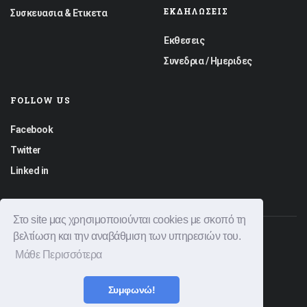
ΕΚΔΗΛΏΣΕΙΣ
Συσκευασια & Ετικετα
Εκθεσεις
Συνεδρια / Ημεριδες
FOLLOW US
Facebook
Twitter
Linked in
Στο site μας χρησιμοποιούνται cookies με σκοπό τη
βελτίωση και την αναβάθμιση των υπηρεσιών του.
© 2026 Graphica News All rights reserved.
Μάθε Περισσότερα
Φόρμα Επικοινωνίας
Διαφημιστείτε
Όροι Χρήσης
Πολιτική Απορρήτου
Συμφωνώ!
|
Created by
Bitamin
Powered by