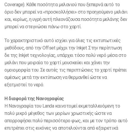
Coverage). Κάθε ποσότητα μελανιού που ξεπερνά αυτό το
όριο δεν μπορεί να «προσκολλήσει» στο προηγούμενο μελάνι
και, κυρίως, η υγρή αυτή πλεονάζουσα ποσότητα μελάνης δεν
μπορεί να στεγνώσει πάνω στο χαρτί.
Το χαρακτηριστικό αυτό ισχύει για όλες τις εκτυπωτικές
μεθόδους, από την Offset μέχρι την Inkjet. Στην περίπτωση
δε της Inkjet τεχνολογίας, υπάρχει τόσο πολύ νερό μέσα στο
μελάνι που μοιραία το χαρτί μουσκεύει και χάνει την
ομοιομορφία του. Σε αυτές τις περιπτώσεις το χαρτί πρέπει
αμέσως μετά την εκτύπωση να θερμανθεί ώστε να
εξατμιστεί το νερό.
Η διαφορά της Νανογραφίας
Η Νανογραφία του Landa καινοτομεί εκμεταλλευόμενη το
πολύ μικρό μέγεθος των μορίων χρωστικής ώστε να
απορροφήσει πολύ περισσότερο φως, και με τον τρόπο αυτό
επιτρέπει στις εικόνες να αποτελούνται από εξαιρετικά