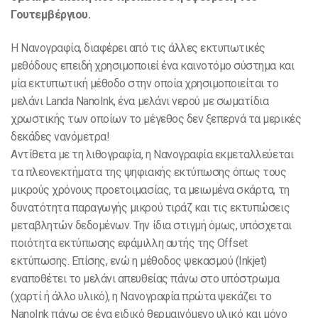
Γουτεμβέργιου.
Η Νανογραφία, διαφέρει από τις άλλες εκτυπωτικές
μεθόδους επειδή χρησιμοποιεί ένα καινοτόμο σύστημα και
μία εκτυπωτική μέθοδο στην οποία χρησιμοποιείται το
μελάνι Landa NanoInk, ένα μελάνι νερού με σωματίδια
χρωστικής των οποίων το μέγεθος δεν ξεπερνά τα μερικές
δεκάδες νανόμετρα!
Αντίθετα με τη λιθογραφία, η Νανογραφία εκμεταλλεύεται
τα πλεονεκτήματα της ψηφιακής εκτύπωσης όπως τους
μικρούς χρόνους προετοιμασίας, τα μειωμένα σκάρτα, τη
δυνατότητα παραγωγής μικρού τιράζ και τις εκτυπώσεις
μεταβλητών δεδομένων. Την ίδια στιγμή όμως, υπόσχεται
ποιότητα εκτύπωσης εφάμιλλη αυτής της Offset
εκτύπωσης. Επίσης, ενώ η μέθοδος ψεκασμού (Inkjet)
εναποθέτει το μελάνι απευθείας πάνω στο υπόστρωμα
(χαρτί ή άλλο υλικό), η Νανογραφία πρώτα ψεκάζει το
NanoInk πάνω σε ένα ειδικό θερμαινόμενο υλικό και μόνο