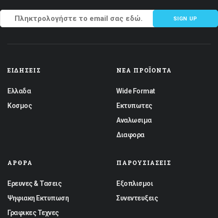
SIGN UP
ΕΙΔΉΣΕΙΣ
ΝΈΑ ΠΡΟΪΌΝΤΑ
Ελλαδα
Wide Format
Κοσμος
Εκτυπωτες
Αναλωσιμα
Διαφορα
ΆΡΘΡΑ
ΠΑΡΟΥΣΙΆΣΕΙΣ
Ερευνες & Τασεις
Εξοπλισμοι
Ψηφιακη Εκτυπωση
Συνεντευξεις
Γραφικες Τεχνες