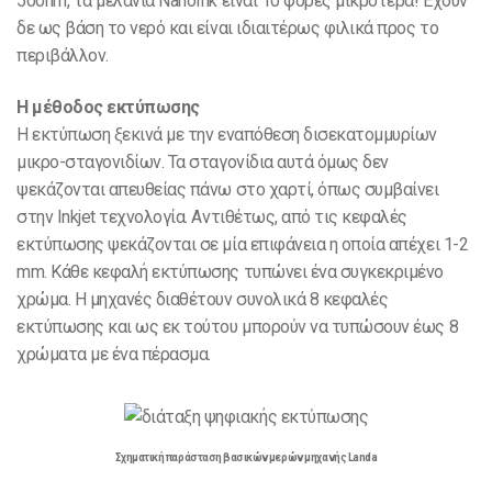
500nm, τα μελάνια NanoInk είναι 10 φορές μικρότερα! Έχουν
δε ως βάση το νερό και είναι ιδιαιτέρως φιλικά προς το
περιβάλλον.
Η μέθοδος εκτύπωσης
Η εκτύπωση ξεκινά με την εναπόθεση δισεκατομμυρίων
μικρο-σταγονιδίων. Τα σταγονίδια αυτά όμως δεν
ψεκάζονται απευθείας πάνω στο χαρτί, όπως συμβαίνει
στην Inkjet τεχνολογία. Αντιθέτως, από τις κεφαλές
εκτύπωσης ψεκάζονται σε μία επιφάνεια η οποία απέχει 1-2
mm. Κάθε κεφαλή εκτύπωσης τυπώνει ένα συγκεκριμένο
χρώμα. Η μηχανές διαθέτουν συνολικά 8 κεφαλές
εκτύπωσης και ως εκ τούτου μπορούν να τυπώσουν έως 8
χρώματα με ένα πέρασμα.
Σχηματική παράσταση βασικών μερών μηχανής Landa