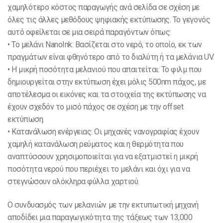
χαμηλότερο κόστος παραγωγής ανά σελίδα σε σχέση με
όλες τις άλλες μεθόδους ψηφιακής εκτύπωσης. Το γεγονός
αυτό οφείλεται σε μια σειρά παραγόντων όπως:
• Το μελάνι NanoInk: Βασίζεται στο νερό, το οποίο, εκ των
πραγμάτων είναι φθηνότερο από το διαλύτη ή τα μελάνια UV.
• Η μικρή ποσότητα μελανιού που απαιτείται: Το φιλμ που
δημιουργείται στην εκτύπωση έχει μόλις 500nm πάχος, με
αποτέλεσμα οι εικόνες και τα στοιχεία της εκτύπωσης να
έχουν σχεδόν το μισό πάχος σε σχέση με την offset
εκτύπωση.
• Κατανάλωση ενέργειας: Οι μηχανές νανογραφίας έχουν
χαμηλή κατανάλωση ρεύματος και η θερμότητα που
αναπτύσσουν χρησιμοποιείται για να εξατμιστεί η μικρή
ποσότητα νερού που περιέχει το μελάνι και όχι για να
στεγνώσουν ολόκληρα φύλλα χαρτιού.
Ο συνδυασμός των μελανιών με την εκτυπωτική μηχανή
αποδίδει μια παραγωγικότητα της τάξεως των 13,000