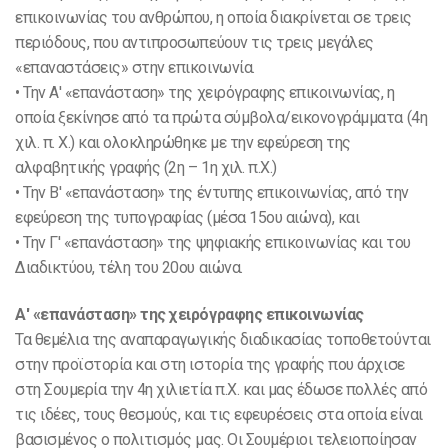
επικοινωνίας του ανθρώπου, η οποία διακρίνεται σε τρεις
περιόδους, που αντιπροσωπεύουν τις τρεις μεγάλες
«επαναστάσεις» στην επικοινωνία.
• Την Α' «επανάσταση» της χειρόγραφης επικοινωνίας, η
οποία ξεκίνησε από τα πρώτα σύμβολα/εικονογράμματα (4η
χιλ. π. Χ.) και ολοκληρώθηκε με την εφεύρεση της
αλφαβητικής γραφής (2η – 1η χιλ. π.Χ.)
• Την Β' «επανάσταση» της έντυπης επικοινωνίας, από την
εφεύρεση της τυπογραφίας (μέσα 15ου αιώνα), και
• Την Γ' «επανάσταση» της ψηφιακής επικοινωνίας και του
Διαδικτύου, τέλη του 20ου αιώνα.
Α' «επανάσταση» της χειρόγραφης επικοινωνίας
Τα θεμέλια της αναπαραγωγικής διαδικασίας τοποθετούνται
στην προϊστορία και στη ιστορία της γραφής που άρχισε
στη Σουμερία την 4η χιλιετία π.X. και μας έδωσε πολλές από
τις ιδέες, τους θεσμούς, και τις εφευρέσεις στα οποία είναι
βασισμένος ο πολιτισμός μας. Οι Σουμέριοι τελειοποίησαν