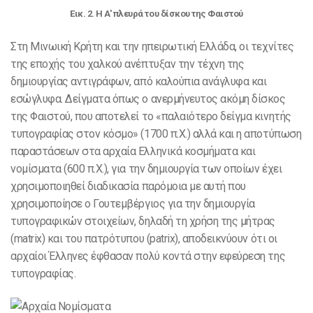
Eικ. 2. H A' πλευρά του δίσκου της Φαιστού
Στη Μινωική Κρήτη και την ηπειρωτική Ελλάδα, οι τεχνίτες
της εποχής του χαλκού ανέπτυξαν την τέχνη της
δημιουργίας αντιγράφων, από καλούπια ανάγλυφα και
εσώγλυφα. Δείγματα όπως ο ανερμήνευτος ακόμη δίσκος
της Φαιστού, που αποτελεί το «παλαιότερο δείγμα κινητής
τυπογραφίας στον κόσμο» (1700 π.Χ.) αλλά και η αποτύπωση
παραστάσεων στα αρχαία Ελληνικά κοσμήματα και
νομίσματα (600 π.Χ.), για την δημιουργία των οποίων έχει
χρησιμοποιηθεί διαδικασία παρόμοια με αυτή που
χρησιμοποίησε ο Γουτεμβέργιος για την δημιουργία
τυπογραφικών στοιχείων, δηλαδή τη χρήση της μήτρας
(matrix) και του πατρότυπου (patrix), αποδεικνύουν ότι οι
αρχαίοι Έλληνες έφθασαν πολύ κοντά στην εφεύρεση της
τυπογραφίας.