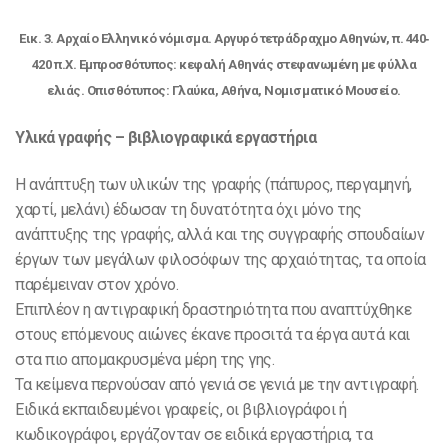
Eικ. 3. Αρχαίο Ελληνικό νόμισμα. Αργυρό τετράδραχμο Αθηνών, π. 440‐
420 π.X. Eμπροσθότυπος: κεφαλή Αθηνάς στεφανωμένη με φύλλα
ελιάς. Oπισθότυπος: Γλαύκα, Αθήνα, Νομισματικό Μουσείο.
Υλικά γραφής – βιβλιογραφικά εργαστήρια
Η ανάπτυξη των υλικών της γραφής (πάπυρος, περγαμηνή,
χαρτί, μελάνι) έδωσαν τη δυνατότητα όχι μόνο της
ανάπτυξης της γραφής, αλλά και της συγγραφής σπουδαίων
έργων των μεγάλων φιλοσόφων της αρχαιότητας, τα οποία
παρέμειναν στον χρόνο.
Επιπλέον η αντιγραφική δραστηριότητα που αναπτύχθηκε
στους επόμενους αιώνες έκανε προσιτά τα έργα αυτά και
στα πιο απομακρυσμένα μέρη της γης.
Τα κείμενα περνούσαν από γενιά σε γενιά με την αντιγραφή.
Ειδικά εκπαιδευμένοι γραφείς, οι βιβλιογράφοι ή
κωδικογράφοι, εργάζονταν σε ειδικά εργαστήρια, τα