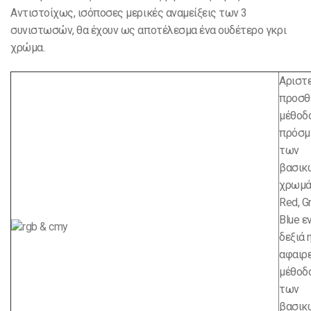
Αντιστοίχως, ισόποσες μερικές αναμείξεις των 3
συνιστωσών, θα έχουν ως αποτέλεσμα ένα ουδέτερο γκρι
χρώμα.
Αριστε
προσθ
μέθοδ
πρόσμ
των
βασικ
χρωμ
Red, G
Blue ε
δεξιά 
αφαιρ
μέθοδ
των
βασικ