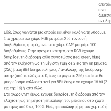
αποτέ
είναι
άμμεσ
αντιλη
Εδώ, ίσως γεννάται μια απορία και είναι καλό να τη λύσουμε.
Στο χρωματικό χώρο RGB μετράμε 256 τόνους ή
διαβαθμίσεις ή τιμές, ενώ στο χώρο CMY μετράμε 100
διαβαθμίσεις. Στην πραγματικότητα, στο RGB έχουμε
διαιρέσει τη διαδρομή κάθε συνιστώσας (red, green, blue)
από την ελάχιστη ως τη μέγιστη τιμή, σε 2 εις την 8η βήματα
(256) βάση 8Bit δειγματοληψίας / ανάλυσης της διαδρομής
αυτής (από το ελάχιστο 0, έως το μέγιστο 256) και έτσι θα
μπορούσαμε κάλλιστα αντί για 8Bit δείγμα να έχουμε 16 bit (2
εις της 16) ή κάτι άλλο.
Στο χώρο CMY όμως, έχουμε διαιρέσει τη διαδρομή από την
ελάχιστη ως τη μέγιστη επικάλυψη του μελανιού στο χαρτί
με τιμές από 0 ως 100%. Εδώ, η επικάλυψη ή μη του χαρτιού ή