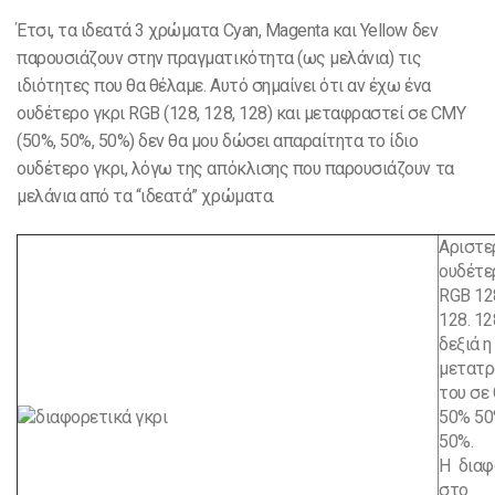
Έτσι, τα ιδεατά 3 χρώματα Cyan, Magenta και Yellow δεν
παρουσιάζουν στην πραγματικότητα (ως μελάνια) τις
ιδιότητες που θα θέλαμε. Αυτό σημαίνει ότι αν έχω ένα
ουδέτερο γκρι RGB (128, 128, 128) και μεταφραστεί σε CMY
(50%, 50%, 50%) δεν θα μου δώσει απαραίτητα το ίδιο
ουδέτερο γκρι, λόγω της απόκλισης που παρουσιάζουν τα
μελάνια από τα “ιδεατά” χρώματα.
Αριστε
ουδέτε
RGB 12
128. 12
δεξιά η
μετατρ
του σε
50% 5
50%.
Η διαφ
στo