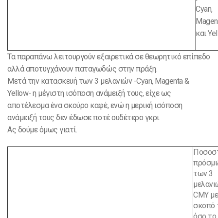
Cyan,
Magen
και Yel
Τα παραπάνω λειτουργούν εξαιρετικά σε θεωρητικό επίπεδο
αλλά αποτυγχάνουν παταγωδώς στην πράξη.
Μετά την κατασκευή των 3 μελανιών -Cyan, Magenta &
Yellow- η μέγιστη ισόποση ανάμειξή τους, είχε ως
αποτέλεσμα ένα σκούρο καφέ, ενώ η μερική ισόποση
ανάμειξή τους δεν έδωσε ποτέ ουδέτερο γκρι.
Ας δούμε όμως γιατί.
Ποσοστ
πρόσμι
των 3
μελανι
CMY μ
σκοπό 
όσο το