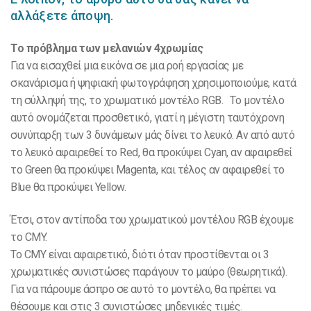
αλλάξετε άποψη.
Το πρόβλημα των μελανιών 4χρωμίας
Για να εισαχθεί μια εικόνα σε μια ροή εργασίας με
σκανάρισμα ή ψηφιακή φωτογράφηση χρησιμοποιούμε, κατά
τη σύλληψή της, το χρωματικό μοντέλο RGB. Tο μοντέλο
αυτό ονομάζεται προσθετικό, γιατί η μέγιστη ταυτόχρονη
συνύπαρξη των 3 δυνάμεων μάς δίνει το λευκό. Αν από αυτό
το λευκό αφαιρεθεί το Red, θα προκύψει Cyan, αν αφαιρεθεί
το Green θα προκύψει Magenta, και τέλος αν αφαιρεθεί το
Blue θα προκύψει Yellow.
Έτσι, στον αντίποδα του χρωματικού μοντέλου RGB έχουμε
το CMY.
Το CMY είναι αφαιρετικό, διότι όταν προστίθενται οι 3
χρωματικές συνιστώσες παράγουν το μαύρο (θεωρητικά).
Για να πάρουμε άσπρο σε αυτό το μοντέλο, θα πρέπει να
θέσουμε και στις 3 συνιστώσες μηδενικές τιμές.