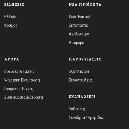
ΕΙΔΉΣΕΙΣ
ΝΈΑ ΠΡΟΪΌΝΤΑ
Ελλαδα
Wide Format
Κοσμος
Εκτυπωτες
Αναλωσιμα
Διαφορα
ΆΡΘΡΑ
ΠΑΡΟΥΣΙΆΣΕΙΣ
Ερευνες & Τασεις
Εξοπλισμοι
Ψηφιακη Εκτυπωση
Συνεντευξεις
Γραφικες Τεχνες
ΕΚΔΗΛΏΣΕΙΣ
Συσκευασια & Ετικετα
Εκθεσεις
Συνεδρια / Ημεριδες