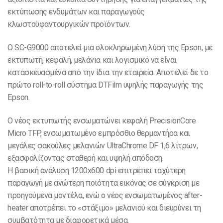
εκτύπωσης ενδυμάτων και παραγωγούς
κλωστοϋφαντουργικών προϊόντων.
Ο SC-G9000 αποτελεί μια ολοκληρωμένη λύση της Epson, με
εκτυπωτή, κεφαλή, μελάνια και λογισμικό να είναι
κατασκευασμένα από την ίδια την εταιρεία. Αποτελεί δε το
πρώτο roll-to-roll σύστημα DTFilm υψηλής παραγωγής της
Epson.
Ο νέος εκτυπωτής ενσωματώνει κεφαλή PrecisionCore
Micro TFP, ενσωματωμένο εμπρόσθιο θερμαντήρα και
μεγάλες σακούλες μελανιών UltraChrome DF 1,6 λίτρων,
εξασφαλίζοντας σταθερή και υψηλή απόδοση.
Η βασική ανάλυση 1200x600 dpi επιτρέπει ταχύτερη
παραγωγή με ανώτερη ποιότητα εικόνας σε σύγκριση με
προηγούμενα μοντέλα, ενώ ο νέος ενσωματωμένος after-
heater αποτρέπει το «στάξιμο» μελανιού και διευρύνει τη
συμβατότητα με διαφορετικά μέσα.