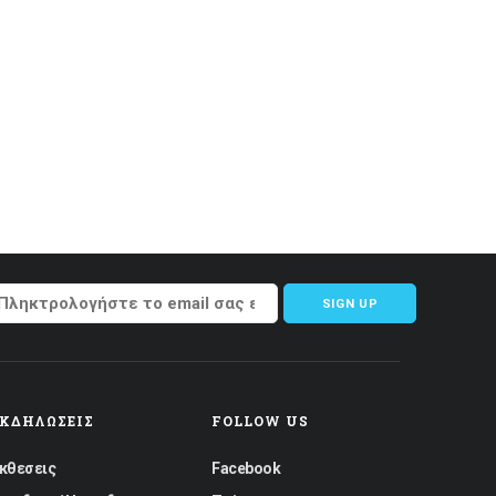
SIGN UP
ΕΚΔΗΛΏΣΕΙΣ
FOLLOW US
κθεσεις
Facebook