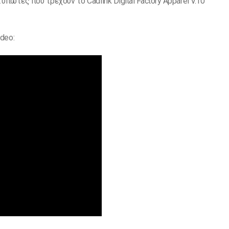
πωτές που τρέχουν το Cadlink Digital Factory Apparel V.10
deo: