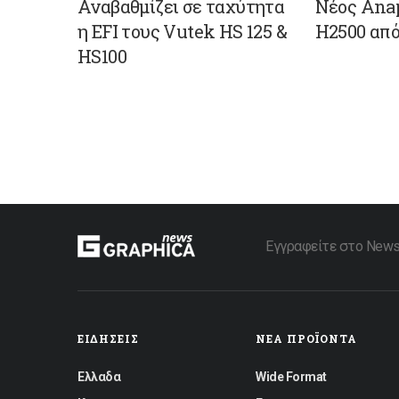
Αναβαθμίζει σε ταχύτητα
Νέος Ana
η EFI τους Vutek HS 125 &
H2500 απ
HS100
Εγγραφείτε στο Newsle
ΕΙΔΉΣΕΙΣ
ΝΈΑ ΠΡΟΪΌΝΤΑ
Ελλαδα
Wide Format