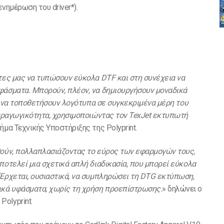
νημέρωση του driver*).
άτες μας να τυπώσουν εύκολα DTF και στη συνέχεια να
φάσματα. Μπορούν, πλέον, να δημιουργήσουν μοναδικά
πλά να τοποθετήσουν λογότυπα σε συγκεκριμένα μέρη του
 παραγωγικότητα, χρησιμοποιώντας τον TexJet εκτυπωτή
μα Τεχνικής Υποστήριξης της Polyprint.
θούν, πολλαπλασιάζοντας το εύρος των εφαρμογών τους,
ποτελεί μια σχετικά απλή διαδικασία, που μπορεί εύκολα
 Έρχεται, ουσιαστικά, να συμπληρώσει τη DTG εκτύπωση,
ικά υφάσματα, χωρίς τη χρήση προεπίστρωσης.
» δηλώνει ο
olyprint.