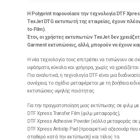
H Polyprint παρουσίασε την τεχνολογία DTF Xpres
TexJet DTG εκτυπωτή της εταιρείας, έχουν πλέον
to-Film).
Έτσι, οι χρήστες εκτυπωτών TexJet δεν χρειάζεται
Garment εκτυπώσεις, αλλά, μπορούν να έχουν και
Η νέα τεχνολογία τους επιτρέπει να τυπώνουν σε σ
υφάσματα, εύκολα και γρήγορα, χωρίς να χρειάζεται 
Πιο αναλυτικά, η τεχνολογία DTF είναι μια διαδικασ
συνέχεια, το σχέδιο μεταφέρεται με τη βοήθεια ειδ
εκτυπώσεις υψηλής ποιότητας.
Για την πραγματοποίηση μιας εκτύπωσης σε φιλμ με 
DTF Xpress Transfer Film (φιλμ μεταφοράς),
DTF Xpress Adhesive Powder (κόλλα μεταφοράς σε 
DTF Χpress Antislip Pad (προαιρετικό αξεσουάρ που 
σταθερό κατά την εκτύπωση) και τέλος τα