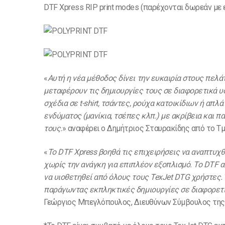
DTF Xpress RIP print modes (παρέχονται δωρεάν με ε
«
Αυτή η νέα μέθοδος δίνει την ευκαιρία στους πελ
μεταφέρουν τις δημιουργίες τους σε διαφορετικά υ
σχέδια σε t-shirt, τσάντες, ρούχα κατοικίδιων ή α
ενδύματος (μανίκια, τσέπες κλπ.) με ακρίβεια και
τους.
» αναφέρει ο Δημήτριος Σταυρακίδης από το Τμή
«
Το DTF Xpress βοηθά τις επιχειρήσεις να αναπτυχ
χωρίς την ανάγκη για επιπλέον εξοπλισμό. Το DTF α
να υιοθετηθεί από όλους τους TexJet DTG χρήστες.
παράγωντας εκπληκτικές δημιουργίες σε διαφορετ
Γεώργιος Μπεγλόπουλος, Διευθύνων Σύμβουλος της P