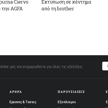
purna Ciervo
Εκτύπωση σε κέντημα
ό την AGFA
από τη brother
tter μας και ενημερωθείτε για όλες τις εξελίξεις.
ΆΡΘΡΑ
ΠΑΡΟΥΣΙΆΣΕΙΣ
Ερευνες & Τασεις
Εξοπλισμοι
Ε