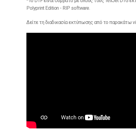
*Το DTF είναι συμβατό με όλους τους TexJet DTG εκτυ
Polyprint Edition - RIP software.
Δείτε τη διαδικασία εκτύπωσης από το παρακάτω vi