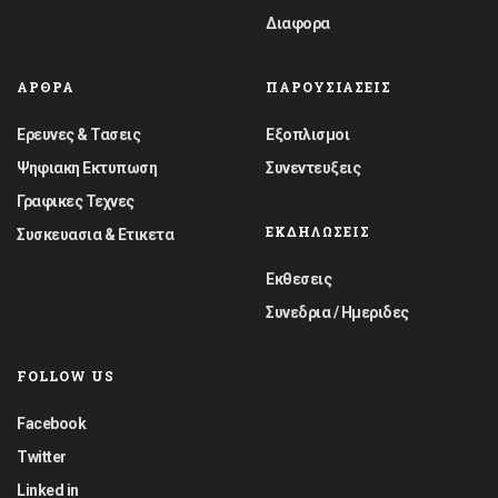
Διαφορα
ΆΡΘΡΑ
ΠΑΡΟΥΣΙΆΣΕΙΣ
Ερευνες & Τασεις
Εξοπλισμοι
Ψηφιακη Εκτυπωση
Συνεντευξεις
Γραφικες Τεχνες
ΕΚΔΗΛΏΣΕΙΣ
Συσκευασια & Ετικετα
Εκθεσεις
Συνεδρια / Ημεριδες
FOLLOW US
Facebook
Twitter
Linked in