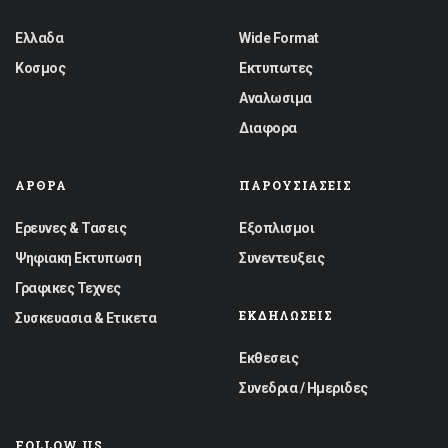
Ελλαδα
Wide Format
Κοσμος
Εκτυπωτες
Αναλωσιμα
Διαφορα
ΆΡΘΡΑ
ΠΑΡΟΥΣΙΆΣΕΙΣ
Ερευνες & Τασεις
Εξοπλισμοι
Ψηφιακη Εκτυπωση
Συνεντευξεις
Γραφικες Τεχνες
ΕΚΔΗΛΏΣΕΙΣ
Συσκευασια & Ετικετα
Εκθεσεις
Συνεδρια / Ημεριδες
FOLLOW US