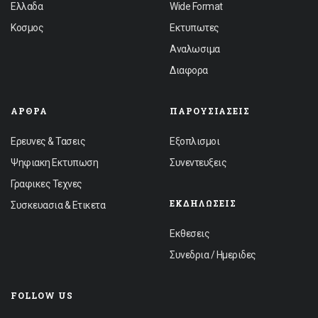
Ελλαδα
Wide Format
Κοσμος
Εκτυπωτες
Αναλωσιμα
Διαφορα
ΆΡΘΡΑ
ΠΑΡΟΥΣΙΆΣΕΙΣ
Ερευνες & Τασεις
Εξοπλισμοι
Ψηφιακη Εκτυπωση
Συνεντευξεις
Γραφικες Τεχνες
ΕΚΔΗΛΏΣΕΙΣ
Συσκευασια & Ετικετα
Εκθεσεις
Συνεδρια / Ημεριδες
FOLLOW US