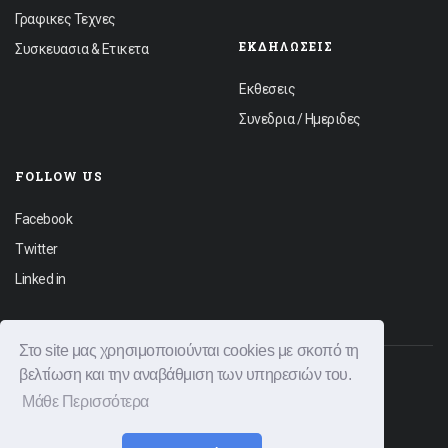
Γραφικες Τεχνες
ΕΚΔΗΛΏΣΕΙΣ
Συσκευασια & Ετικετα
Εκθεσεις
Συνεδρια / Ημεριδες
FOLLOW US
Facebook
Twitter
Linked in
Στο site μας χρησιμοποιούνται cookies με σκοπό τη
βελτίωση και την αναβάθμιση των υπηρεσιών του.
© 2026 Graphica News All rights reserved.
Μάθε Περισσότερα
Φόρμα Επικοινωνίας
Διαφημιστείτε
Όροι Χρήσης
Πολιτική Απορρήτου