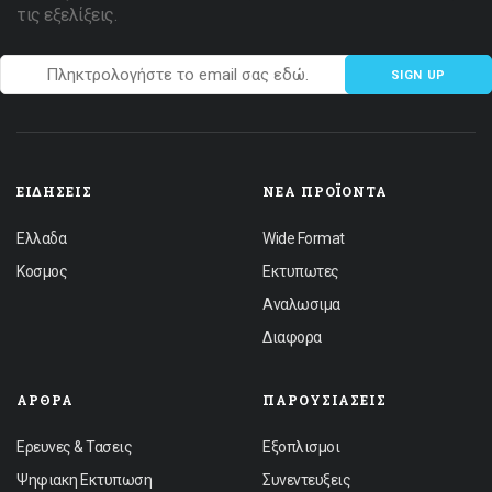
τις εξελίξεις.
SIGN UP
ΕΙΔΉΣΕΙΣ
ΝΈΑ ΠΡΟΪΌΝΤΑ
Ελλαδα
Wide Format
Κοσμος
Εκτυπωτες
Αναλωσιμα
Διαφορα
ΆΡΘΡΑ
ΠΑΡΟΥΣΙΆΣΕΙΣ
Ερευνες & Τασεις
Εξοπλισμοι
Ψηφιακη Εκτυπωση
Συνεντευξεις