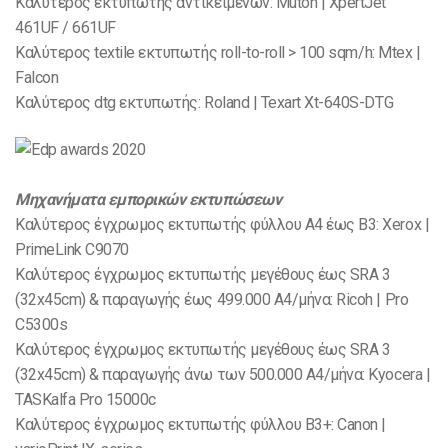
Καλύτερος εκτυπωτής αντικειμένων: Mutoh | XpertJet
461UF / 661UF
Καλύτερος textile εκτυπωτής roll-to-roll > 100 sqm/h: Mtex |
Falcon
Καλύτερος dtg εκτυπωτής: Roland | Texart Xt-640S-DTG
Μηχανήματα εμπορικών εκτυπώσεων
Καλύτερος έγχρωμος εκτυπωτής φύλλου A4 έως B3: Xerox |
PrimeLink C9070
Καλύτερος έγχρωμος εκτυπωτής μεγέθους έως SRA 3
(32x45cm) & παραγωγής έως 499.000 A4/μήνα: Ricoh | Pro
C5300s
Καλύτερος έγχρωμος εκτυπωτής μεγέθους έως SRA 3
(32x45cm) & παραγωγής άνω των 500.000 A4/μήνα: Kyocera |
TASKalfa Pro 15000c
Καλύτερος έγχρωμος εκτυπωτής φύλλου B3+: Canon |