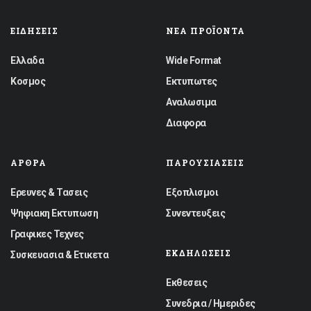
ΕΙΔΉΣΕΙΣ
ΝΈΑ ΠΡΟΪΌΝΤΑ
Ελλαδα
Wide Format
Κοσμος
Εκτυπωτες
Αναλωσιμα
Διαφορα
ΆΡΘΡΑ
ΠΑΡΟΥΣΙΆΣΕΙΣ
Ερευνες & Τασεις
Εξοπλισμοι
Ψηφιακη Εκτυπωση
Συνεντευξεις
Γραφικες Τεχνες
ΕΚΔΗΛΏΣΕΙΣ
Συσκευασια & Ετικετα
Εκθεσεις
Συνεδρια / Ημεριδες