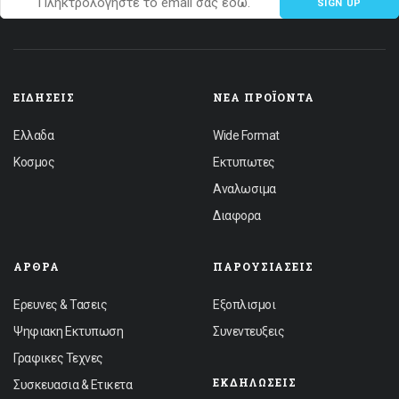
SIGN UP
ΕΙΔΉΣΕΙΣ
ΝΈΑ ΠΡΟΪΌΝΤΑ
Ελλαδα
Wide Format
Κοσμος
Εκτυπωτες
Αναλωσιμα
Διαφορα
ΆΡΘΡΑ
ΠΑΡΟΥΣΙΆΣΕΙΣ
Ερευνες & Τασεις
Εξοπλισμοι
Ψηφιακη Εκτυπωση
Συνεντευξεις
Γραφικες Τεχνες
ΕΚΔΗΛΏΣΕΙΣ
Συσκευασια & Ετικετα