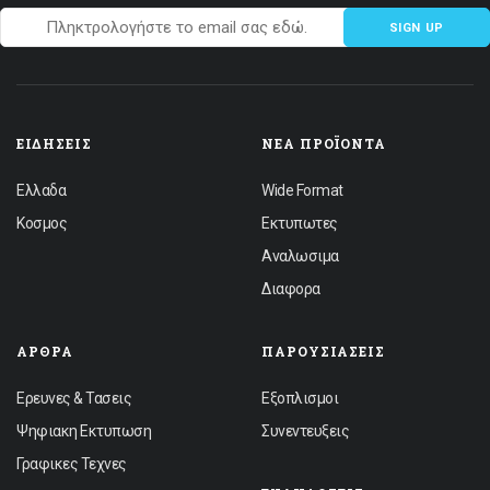
SIGN UP
ΕΙΔΉΣΕΙΣ
ΝΈΑ ΠΡΟΪΌΝΤΑ
Ελλαδα
Wide Format
Κοσμος
Εκτυπωτες
Αναλωσιμα
Διαφορα
ΆΡΘΡΑ
ΠΑΡΟΥΣΙΆΣΕΙΣ
Ερευνες & Τασεις
Εξοπλισμοι
Ψηφιακη Εκτυπωση
Συνεντευξεις
Γραφικες Τεχνες