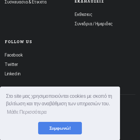
ΕΚΔΗΛΏΣΕΙΣ
Συσκευασια & Ετικετα
Εκθεσεις
Συνεδρια / Ημεριδες
FOLLOW US
Facebook
Twitter
Linked in
Στο site μας χρησιμοποιούνται cookies με σκοπό τη
βελτίωση και την αναβάθμιση των υπηρεσιών του.
© 2026 Graphica News All rights reserved.
Μάθε Περισσότερα
Φόρμα Επικοινωνίας
Διαφημιστείτε
Όροι Χρήσης
Πολιτική Απορρήτου
Συμφωνώ!
|
Created by
Bitamin
Powered by