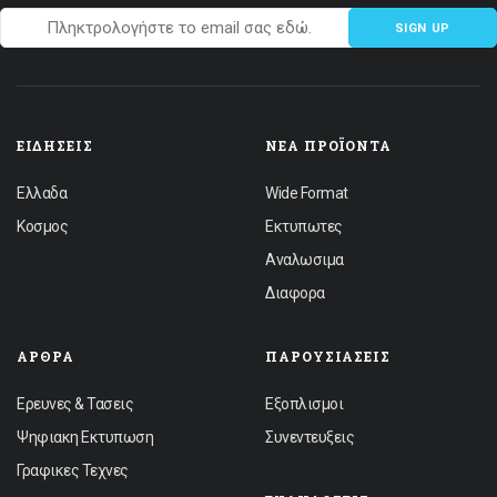
SIGN UP
ΕΙΔΉΣΕΙΣ
ΝΈΑ ΠΡΟΪΌΝΤΑ
Ελλαδα
Wide Format
Κοσμος
Εκτυπωτες
Αναλωσιμα
Διαφορα
ΆΡΘΡΑ
ΠΑΡΟΥΣΙΆΣΕΙΣ
Ερευνες & Τασεις
Εξοπλισμοι
Ψηφιακη Εκτυπωση
Συνεντευξεις
Γραφικες Τεχνες