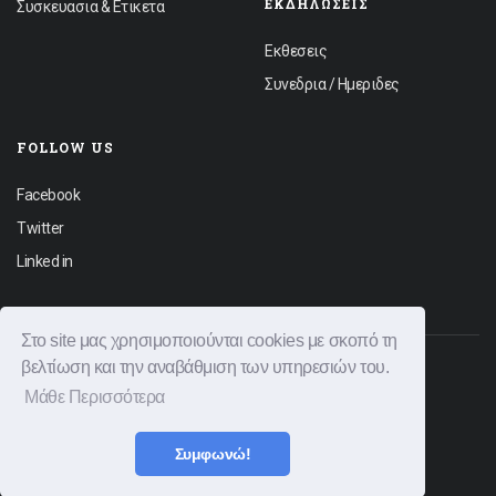
ΕΚΔΗΛΏΣΕΙΣ
Συσκευασια & Ετικετα
Εκθεσεις
Συνεδρια / Ημεριδες
FOLLOW US
Facebook
Twitter
Linked in
Στο site μας χρησιμοποιούνται cookies με σκοπό τη
βελτίωση και την αναβάθμιση των υπηρεσιών του.
© 2026 Graphica News All rights reserved.
Μάθε Περισσότερα
Φόρμα Επικοινωνίας
Διαφημιστείτε
Όροι Χρήσης
Πολιτική Απορρήτου
Συμφωνώ!
|
Created by
Bitamin
Powered by