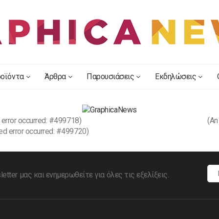
οϊόντα
Άρθρα
Παρουσιάσεις
Εκδηλώσεις
 error occurred: #499718)
(An
ed error occurred: #499720)
tter μας και ενημερωθείτε για όλες τις εξελίξεις.