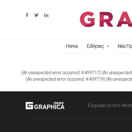
Home
Ειδήσεις
Νέα Πρ
(An unexpected error occurred: #499717) (An unexpected
(An unexpected error occurred: #499719) (An unexpect
Εγγραφείτε στο Newsle