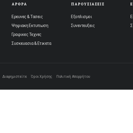
ΆΡΘΡΑ
ΠΑΡΟΥΣΙΆΣΕΙΣ
Ερευνες & Τασεις
Εξοπλισμοι
Ε
Ψηφιακη Εκτυπωση
Συνεντευξεις
Σ
Γραφικες Τεχνες
Συσκευασια & Ετικετα
Διαφημιστείτε
Όροι Χρήσης
Πολιτική Απορρήτου