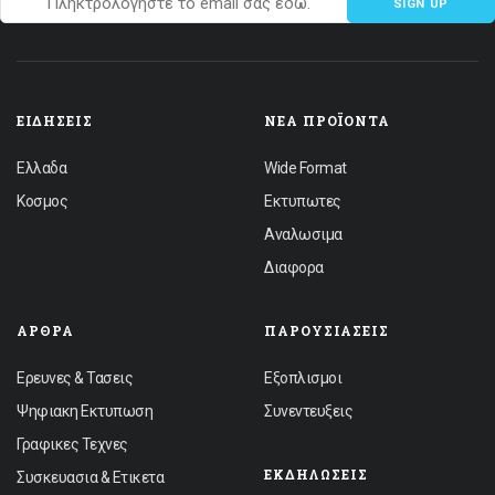
SIGN UP
ΕΙΔΉΣΕΙΣ
ΝΈΑ ΠΡΟΪΌΝΤΑ
Ελλαδα
Wide Format
Κοσμος
Εκτυπωτες
Αναλωσιμα
Διαφορα
ΆΡΘΡΑ
ΠΑΡΟΥΣΙΆΣΕΙΣ
Ερευνες & Τασεις
Εξοπλισμοι
Ψηφιακη Εκτυπωση
Συνεντευξεις
Γραφικες Τεχνες
ΕΚΔΗΛΏΣΕΙΣ
Συσκευασια & Ετικετα