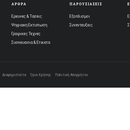
ΆΡΘΡΑ
ΠΑΡΟΥΣΙΆΣΕΙΣ
Ερευνες & Τασεις
Εξοπλισμοι
Ε
Ψηφιακη Εκτυπωση
Συνεντευξεις
Σ
Γραφικες Τεχνες
Συσκευασια & Ετικετα
Διαφημιστείτε
Όροι Χρήσης
Πολιτική Απορρήτου