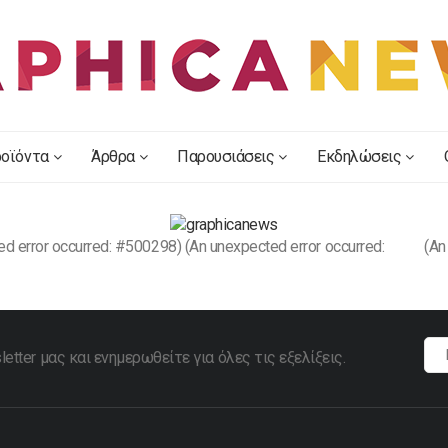
οϊόντα
Άρθρα
Παρουσιάσεις
Εκδηλώσεις
d error occurred: #500298) (An unexpected error occurred:
(An
tter μας και ενημερωθείτε για όλες τις εξελίξεις.