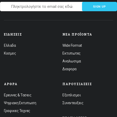
SIGN UP
ΕΙΔΉΣΕΙΣ
ΝΈΑ ΠΡΟΪΌΝΤΑ
Ελλαδα
Wide Format
Κοσμος
Εκτυπωτες
Αναλωσιμα
Διαφορα
ΆΡΘΡΑ
ΠΑΡΟΥΣΙΆΣΕΙΣ
Ερευνες & Τασεις
Εξοπλισμοι
Ψηφιακη Εκτυπωση
Συνεντευξεις
Γραφικες Τεχνες