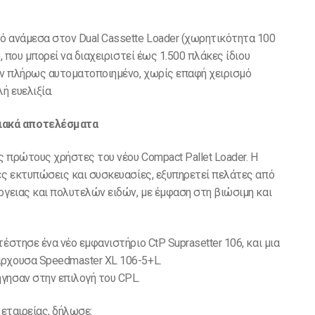
ό ανάμεσα στον Dual Cassette Loader (χωρητικότητα 100
, που μπορεί να διαχειριστεί έως 1.500 πλάκες ίδιου
ουν πλήρως αυτοματοποιημένο, χωρίς επαφή χειρισμό
ή ευελιξία.
ιακά αποτελέσματα
 πρώτους χρήστες του νέου Compact Pallet Loader. Η
ές εκτυπώσεις και συσκευασίες, εξυπηρετεί πελάτες από
ργειας και πολυτελών ειδών, με έμφαση στη βιώσιμη και
έστησε ένα νέο εμφανιστήριο CtP Suprasetter 106, και μια
άρχουσα Speedmaster XL 106-5+L.
γησαν στην επιλογή του CPL.
 εταιρείας, δήλωσε: