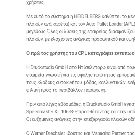
χρήστες.
Με αυτό το σύστημα, η HEIDELBERG καλύπτει το κεν
πλακών ανά κασέτα) και τον Auto Pallet Loader (APL)
μεγέθους. Όλες οι λύσεις της εταιρείας διασφαλίζ
πλακών, με ελάχιστες ανάγκες προσωπικού και υψηλ
Ο πρώτος χρήστης του CPL καταγράφει εντυπωσ
Η Druckstudio GmbH στο Ντίσελντορφ είναι από τους
εταιρεία, γνωστή για τις υψηλής ποιότητας εμπορικ
τους κλάδους αυτοκινήτου, μόδας, καλλυντικών, ενέ
φιλική προς το περιβάλλον παραγωγή.
Πριν από λίγες εβδομάδες, η Druckstudio GmbH εγκατ
Speedmaster XL 106-8-P, προσθέτοντάς τα στην υπ
Οι αυξημένες ανάγκες στην επεξεργασία πλακών οδή
Ο Werner Drechsler, ιδρυτής και Managing Partner της