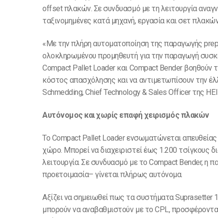
offset πλακών. Σε συνδυασμό με τη λειτουργία αναγ
ταξινομημένες κατά μηχανή, εργασία και σετ πλακώ
«Με την πλήρη αυτοματοποίηση της παραγωγής prepr
ολοκληρωμένου προμηθευτή για την παραγωγή συσκε
Compact Pallet Loader και Compact Bender βοηθούν 
κόστος απασχόλησης και να αντιμετωπίσουν την έλλ
Schmedding, Chief Technology & Sales Officer της H
Αυτόνομος και χωρίς επαφή χειρισμός πλακών
Το Compact Pallet Loader ενσωματώνεται απευθείας
χώρο. Μπορεί να διαχειριστεί έως 1.200 τσίγκους 
λειτουργία. Σε συνδυασμό με το Compact Bender, η
προετοιμασία– γίνεται πλήρως αυτόνομα.
Αξίζει να σημειωθεί πως τα συστήματα Suprasetter 
μπορούν να αναβαθμιστούν με το CPL, προσφέροντα