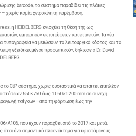
νώρισης barcode, το σύστημα παραδίδει τις πλάκες
ν – χωρίς καμία χειροκίνητη παρέμβαση.
ess, η HEIDELBERG ενισχύει τη θέση της ως
υασιών, εμπορικών εκτυπώσεων και ετικετών. Τα νέα
τα τυπογραφεία να μειώσουν το λειτουργικό κόστος και το
ειψη εξειδικευμένου προσωπικού», δήλωσε ο Dr. David
EIDELBERG.
 στο CtP σύστημα, χωρίς ουσιαστικά να απαιτεί επιπλέον
διαστάσεων 650×750 έως 1.050×1.200 mm σε συνεχή
 παραγωγή τσίγκων –από τη φόρτωση έως την
106/A106, που έχουν παραχθεί από το 2017 και μετά,
ς έτσι ένα σημαντικό πλεονέκτημα για υφιστάμενους