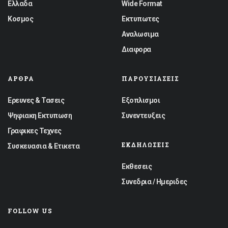
Ελλαδα
Wide Format
Κοσμος
Εκτυπωτες
Αναλωσιμα
Διαφορα
ΆΡΘΡΑ
ΠΑΡΟΥΣΙΆΣΕΙΣ
Ερευνες & Τασεις
Εξοπλισμοι
Ψηφιακη Εκτυπωση
Συνεντευξεις
Γραφικες Τεχνες
ΕΚΔΗΛΏΣΕΙΣ
Συσκευασια & Ετικετα
Εκθεσεις
Συνεδρια / Ημεριδες
FOLLOW US