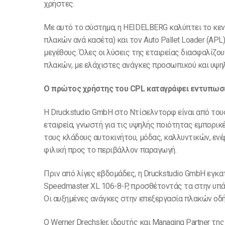
χρήστες.
Με αυτό το σύστημα, η HEIDELBERG καλύπτει το κεν
πλακών ανά κασέτα) και τον Auto Pallet Loader (APL)
μεγέθους. Όλες οι λύσεις της εταιρείας διασφαλίζ
πλακών, με ελάχιστες ανάγκες προσωπικού και υψηλ
Ο πρώτος χρήστης του CPL καταγράφει εντυπωσ
Η Druckstudio GmbH στο Ντίσελντορφ είναι από τους
εταιρεία, γνωστή για τις υψηλής ποιότητας εμπορικ
τους κλάδους αυτοκινήτου, μόδας, καλλυντικών, ενέ
φιλική προς το περιβάλλον παραγωγή.
Πριν από λίγες εβδομάδες, η Druckstudio GmbH εγκατ
Speedmaster XL 106-8-P, προσθέτοντάς τα στην υπ
Οι αυξημένες ανάγκες στην επεξεργασία πλακών οδή
Ο Werner Drechsler, ιδρυτής και Managing Partner της