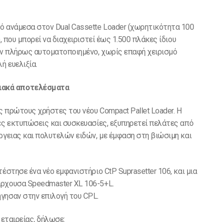
ό ανάμεσα στον Dual Cassette Loader (χωρητικότητα 100
, που μπορεί να διαχειριστεί έως 1.500 πλάκες ίδιου
ουν πλήρως αυτοματοποιημένο, χωρίς επαφή χειρισμό
ή ευελιξία.
ιακά αποτελέσματα
 πρώτους χρήστες του νέου Compact Pallet Loader. Η
ές εκτυπώσεις και συσκευασίες, εξυπηρετεί πελάτες από
ργειας και πολυτελών ειδών, με έμφαση στη βιώσιμη και
έστησε ένα νέο εμφανιστήριο CtP Suprasetter 106, και μια
άρχουσα Speedmaster XL 106-5+L.
γησαν στην επιλογή του CPL.
 εταιρείας, δήλωσε: