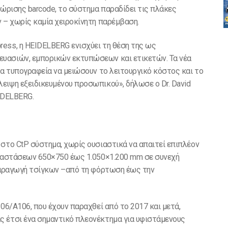
νώρισης barcode, το σύστημα παραδίδει τις πλάκες
ν – χωρίς καμία χειροκίνητη παρέμβαση.
ess, η HEIDELBERG ενισχύει τη θέση της ως
υασιών, εμπορικών εκτυπώσεων και ετικετών. Τα νέα
τα τυπογραφεία να μειώσουν το λειτουργικό κόστος και το
ειψη εξειδικευμένου προσωπικού», δήλωσε ο Dr. David
EIDELBERG.
 στο CtP σύστημα, χωρίς ουσιαστικά να απαιτεί επιπλέον
διαστάσεων 650×750 έως 1.050×1.200 mm σε συνεχή
 παραγωγή τσίγκων –από τη φόρτωση έως την
106/A106, που έχουν παραχθεί από το 2017 και μετά,
ς έτσι ένα σημαντικό πλεονέκτημα για υφιστάμενους