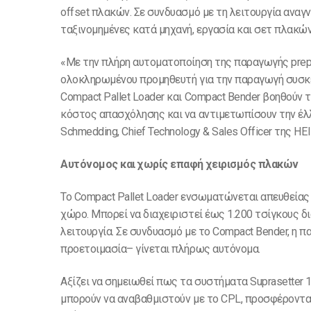
offset πλακών. Σε συνδυασμό με τη λειτουργία αναγ
ταξινομημένες κατά μηχανή, εργασία και σετ πλακώ
«Με την πλήρη αυτοματοποίηση της παραγωγής prepr
ολοκληρωμένου προμηθευτή για την παραγωγή συσκε
Compact Pallet Loader και Compact Bender βοηθούν 
κόστος απασχόλησης και να αντιμετωπίσουν την έλλ
Schmedding, Chief Technology & Sales Officer της H
Αυτόνομος και χωρίς επαφή χειρισμός πλακών
Το Compact Pallet Loader ενσωματώνεται απευθείας
χώρο. Μπορεί να διαχειριστεί έως 1.200 τσίγκους 
λειτουργία. Σε συνδυασμό με το Compact Bender, η
προετοιμασία– γίνεται πλήρως αυτόνομα.
Αξίζει να σημειωθεί πως τα συστήματα Suprasetter 
μπορούν να αναβαθμιστούν με το CPL, προσφέροντα