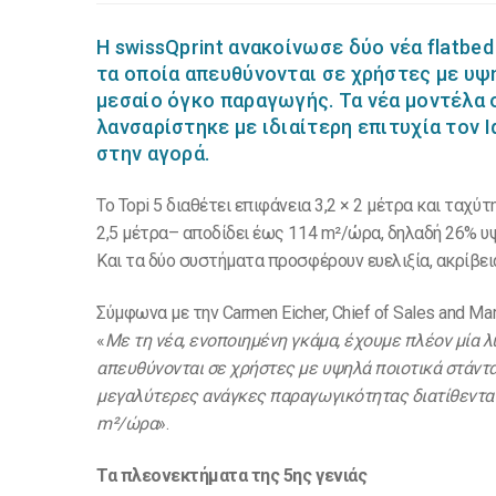
Η swissQprint ανακοίνωσε δύο νέα flatbed
τα οποία απευθύνονται σε χρήστες με υψ
μεσαίο όγκο παραγωγής. Τα νέα μοντέλα 
λανσαρίστηκε με ιδιαίτερη επιτυχία τον Ι
στην αγορά.
Το Topi 5 διαθέτει επιφάνεια 3,2 × 2 μέτρα και τα
2,5 μέτρα– αποδίδει έως 114 m²/ώρα, δηλαδή 26% υ
Και τα δύο συστήματα προσφέρουν ευελιξία, ακρίβεια 
Σύμφωνα με την Carmen Eicher, Chief of Sales and Mark
«
Με τη νέα, ενοποιημένη γκάμα, έχουμε πλέον μία λύ
απευθύνονται σε χρήστες με υψηλά ποιοτικά στάντα
μεγαλύτερες ανάγκες παραγωγικότητας διατίθενται 
m²/ώρα
».
Τα πλεονεκτήματα της 5ης γενιάς