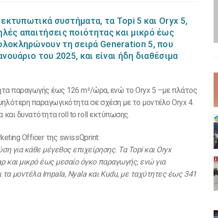
 εκτυπωτικά συστήματα, τα Topi 5 και Oryx 5,
ηλές απαιτήσεις ποιότητας και μικρό έως
ολοκληρώνουν τη σειρά Generation 5, που
ανουάριο του 2025, και είναι ήδη διαθέσιμα
χύτητα παραγωγής έως 126 m²/ώρα, ενώ το Oryx 5 –με πλάτος
ψηλότερη παραγωγικότητα σε σχέση με το μοντέλο Oryx 4.
και δυνατότητα roll to roll εκτύπωσης.
eting Officer της swissQprint:
ση για κάθε μέγεθος επιχείρησης. Τα Topi και Oryx
ρ και μικρό έως μεσαίο όγκο παραγωγής, ενώ για
τα μοντέλα Impala, Nyala και Kudu, με ταχύτητες έως 341