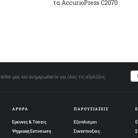
τα AccurioPress C2070
tter μας και ενημερωθείτε για όλες τις εξελίξεις.
ΆΡΘΡΑ
ΠΑΡΟΥΣΙΆΣΕΙΣ
Ερευνες & Τασεις
Εξοπλισμοι
Ε
Ψηφιακη Εκτυπωση
Συνεντευξεις
Σ