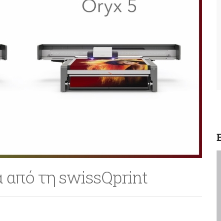
α από τη swissQprint