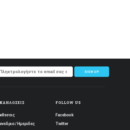
SIGN UP
ΕΚΔΗΛΏΣΕΙΣ
FOLLOW US
κθεσεις
Facebook
υνεδρια / Ημεριδες
Twitter