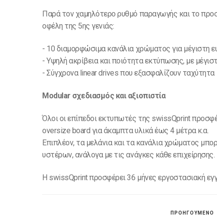
Παρά τον χαμηλότερο ρυθμό παραγωγής και το προσι
οφέλη της 5ης γενιάς:
- 10 διαμορφώσιμα κανάλια χρώματος για μέγιστη ευελ
- Υψηλή ακρίβεια και ποιότητα εκτύπωσης, με μέγιστ
- Σύγχρονα linear drives που εξασφαλίζουν ταχύτητα 
Modular σχεδιασμός και αξιοπιστία
Όλοι οι επίπεδοι εκτυπωτές της swissQprint προσφέρου
oversize board για άκαμπτα υλικά έως 4 μέτρα κ.α.
Επιπλέον, τα μελάνια και τα κανάλια χρώματος μπο
υστέρων, ανάλογα με τις ανάγκες κάθε επιχείρησης.
Η swissQprint προσφέρει 36 μήνες εργοστασιακή εγγ
ΠΡΟΗΓΟΥΜΕΝΟ