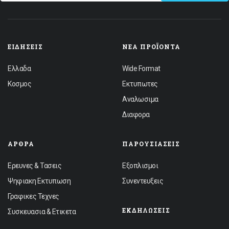
ΕΙΔΉΣΕΙΣ
ΝΈΑ ΠΡΟΪΌΝΤΑ
Ελλαδα
Wide Format
Κοσμος
Εκτυπωτες
Αναλωσιμα
Διαφορα
ΆΡΘΡΑ
ΠΑΡΟΥΣΙΆΣΕΙΣ
Ερευνες & Τασεις
Εξοπλισμοι
Ψηφιακη Εκτυπωση
Συνεντευξεις
Γραφικες Τεχνες
ΕΚΔΗΛΏΣΕΙΣ
Συσκευασια & Ετικετα