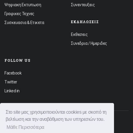
Ψηφιακη Εκτυπωση
Συνεντευξεις
Γραφικες Τεχνες
ΕΚΔΗΛΏΣΕΙΣ
Συσκευασια & Ετικετα
Εκθεσεις
Συνεδρια / Ημεριδες
FOLLOW US
Facebook
Twitter
Linked in
Στο site μας χρησιμοποιούνται cookies με σκοπό τη
βελτίωση και την αναβάθμιση των υπηρεσιών του.
© 2026 Graphica News All rights reserved.
Μάθε Περισσότερα
Φόρμα Επικοινωνίας
Διαφημιστείτε
Όροι Χρήσης