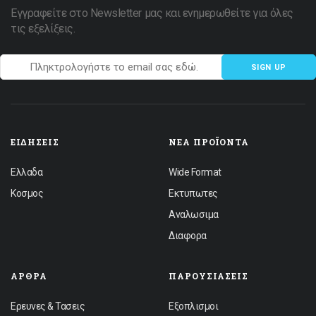
Εγγραφείτε στο Newsletter μας και ενημερωθείτε για όλες
τις εξελίξεις.
SIGN UP
ΕΙΔΉΣΕΙΣ
ΝΈΑ ΠΡΟΪΌΝΤΑ
Ελλαδα
Wide Format
Κοσμος
Εκτυπωτες
Αναλωσιμα
Διαφορα
ΆΡΘΡΑ
ΠΑΡΟΥΣΙΆΣΕΙΣ
Ερευνες & Τασεις
Εξοπλισμοι