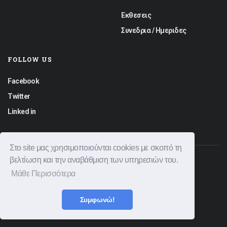
Εκθεσεις
Συνεδρια / Ημεριδες
FOLLOW US
Facebook
Twitter
Linked in
Στο site μας χρησιμοποιούνται cookies με σκοπό τη
βελτίωση και την αναβάθμιση των υπηρεσιών του.
© 2026 Graphica News All rights reserved.
Μάθε Περισσότερα
Φόρμα Επικοινωνίας
Διαφημιστείτε
Όροι Χρήσης
Πολιτική Απορρήτου
Συμφωνώ!
|
Created by
Bitamin
Powered by