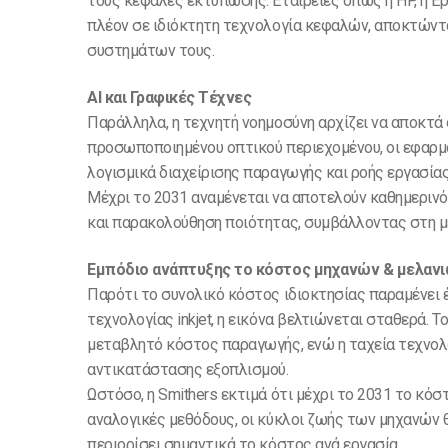
τους κεφαλές εκτύπωσης. Εταιρείες όπως η HP, η Epso
πλέον σε ιδιόκτητη τεχνολογία κεφαλών, αποκτώντα
συστημάτων τους.
ΑΙ και Γραφικές Τέχνες
Παράλληλα, η τεχνητή νοημοσύνη αρχίζει να αποκτά 
προσωποποιημένου οπτικού περιεχομένου, οι εφαρμ
λογισμικά διαχείρισης παραγωγής και ροής εργασίας
Μέχρι το 2031 αναμένεται να αποτελούν καθημερινό
και παρακολούθηση ποιότητας, συμβάλλοντας στη μ
Εμπόδιο ανάπτυξης το κόστος μηχανών & μελαν
Παρότι το συνολικό κόστος ιδιοκτησίας παραμένει έ
τεχνολογίας inkjet, η εικόνα βελτιώνεται σταθερά. 
μεταβλητό κόστος παραγωγής, ενώ η ταχεία τεχνολο
αντικατάστασης εξοπλισμού.
Ωστόσο, η Smithers εκτιμά ότι μέχρι το 2031 το κόσ
αναλογικές μεθόδους, οι κύκλοι ζωής των μηχανών 
περιορίσει σημαντικά το κόστος ανά εργασία.