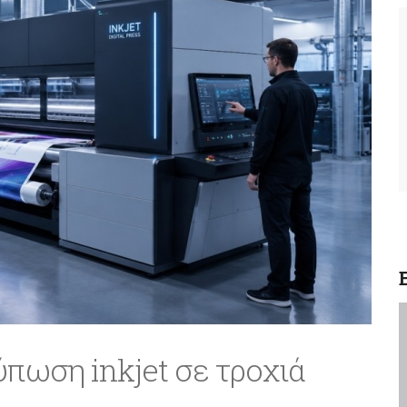
ύπωση inkjet σε τροχιά