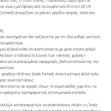
επερνά τους 315.000 τόνους. Παράλληλα, παρατηρείται
ού, ενώ η μετάβαση από τα συμβατικά UV στα LED UV
(solvent) συνεχίζουν να χάνουν μερίδιο αγοράς, τάση που
ές
ών συστημάτων δεν αυξάνονται με τον ίδιο ρυθμό, ωστόσο
κά υψηλότερη.
σμού εξακολουθεί να αναπτύσσεται με μέσο ετήσιο ρυθμό
λείπουν σταδιακά τη λογική των «γενικής χρήσης»
να για συγκεκριμένες εφαρμογές, βελτιστοποιώντας την
κόστους.
ς μεγάλου πλάτους (wide format), όπου λιγότερα αλλά πολύ
ρες εγκαταστάσεις.
επεκτείνεται σε αγορές όπως το κυματοειδές χαρτόνι, τα
ι τα υφάσματα, προσφέροντας εντυπωσιακά επίπεδα
ή πολλών κατασκευαστών να αναπτύσσουν πλέον τις δικές