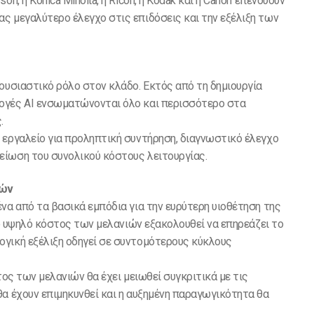
n, η Konica Minolta, η Ricoh, η Kodak και η Canon επενδύουν
ς μεγαλύτερο έλεγχο στις επιδόσεις και την εξέλιξη των
ουσιαστικό ρόλο στον κλάδο. Εκτός από τη δημιουργία
ογές AI ενσωματώνονται όλο και περισσότερο στα
.
 εργαλείο για προληπτική συντήρηση, διαγνωστικό έλεγχο
είωση του συνολικού κόστους λειτουργίας.
ιών
να από τα βασικά εμπόδια για την ευρύτερη υιοθέτηση της
Το υψηλό κόστος των μελανιών εξακολουθεί να επηρεάζει το
γική εξέλιξη οδηγεί σε συντομότερους κύκλους
τος των μελανιών θα έχει μειωθεί συγκριτικά με τις
θα έχουν επιμηκυνθεί και η αυξημένη παραγωγικότητα θα