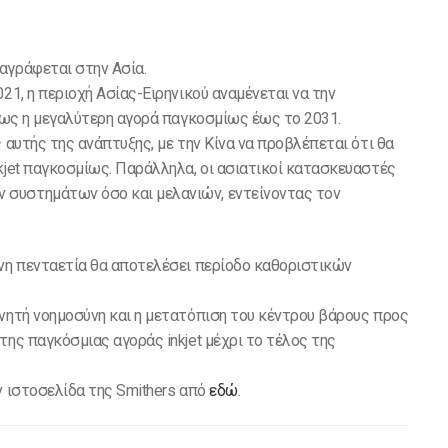
αγράφεται στην Ασία.
21, η περιοχή Ασίας-Ειρηνικού αναμένεται να την
ί ως η μεγαλύτερη αγορά παγκοσμίως έως το 2031.
 αυτής της ανάπτυξης, με την Κίνα να προβλέπεται ότι θα
kjet παγκοσμίως. Παράλληλα, οι ασιατικοί κατασκευαστές
 συστημάτων όσο και μελανιών, εντείνοντας τον
ενη πενταετία θα αποτελέσει περίοδο καθοριστικών
χνητή νοημοσύνη και η μετατόπιση του κέντρου βάρους προς
της παγκόσμιας αγοράς inkjet μέχρι το τέλος της
ν ιστοσελίδα της Smithers από
εδώ
.