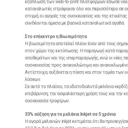
εξάπλωση των web-to-print πλατφορμών έδωσε νέα 
καταναλωτές στράφηκαν όλο και περισσότερο σε on
στιγμή, οι αγορές της συσκευασίας και της ετικέτα
συνδέονται άμεσα με βασικά καταναλωτικά αγαθά.
Στο επίκεντρο η Βιωσιμότητα
Η βιωσιμότητα αποτελεί πλέον έναν από τους σημα
στον χώρο της εκτύπωσης. Η παραγωγή κατά παραγγ
αποθεμάτων και της υπερπαραγωγής, ενώ οι νέες πε
συσκευασίας προς ανακυκλώσιμα και ανακυκλωμένα
Αντίστοιχα, αυξάνεται η πίεση και στον τομέα των 
λύσεων.
Σε αυτό το πλαίσιο, τα υδατοδιαλυτά μελάνια κερδ
επιβάρυνση, την ασφαλέστερη χρήση τους και την κ
συσκευασία τροφίμων.
33% αύξηση για τα μελάνια Inkjet σε 5 χρόνια
Η αγορά μελανιών inkjet εκτιμάται ότι θα προσεγγίσ