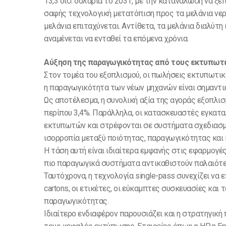
13,3 δισ. δολάρια το 2031, με την κατανάλωση να ξ
σαφής τεχνολογική μετατόπιση προς τα μελάνια νερ
μελάνια επιταχύνεται. Αντίθετα, τα μελάνια διαλύτη 
αναμένεται να ενταθεί τα επόμενα χρόνια.
Αύξηση της παραγωγικότητας από τους εκτυπωτ
Στον τομέα του εξοπλισμού, οι πωλήσεις εκτυπωτικ
η παραγωγικότητα των νέων μηχανών είναι σημαντι
Ως αποτέλεσμα, η συνολική αξία της αγοράς εξοπλι
περίπου 3,4%. Παράλληλα, οι κατασκευαστές εγκατα
εκτυπωτών και στρέφονται σε συστήματα σχεδιασμέ
ισορροπία μεταξύ ποιότητας, παραγωγικότητας και 
Η τάση αυτή είναι ιδιαίτερα εμφανής στις εφαρμογέ
πιο παραγωγικά συστήματα αντικαθιστούν παλαιότε
Ταυτόχρονα, η τεχνολογία single-pass συνεχίζει να 
cartons, οι ετικέτες, οι εύκαμπτες συσκευασίες κα
παραγωγικότητας.
Ιδιαίτερο ενδιαφέρον παρουσιάζει και η στρατηγικ