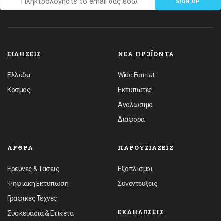
SIGN UP
ΕΙΔΉΣΕΙΣ
ΝΈΑ ΠΡΟΪΌΝΤΑ
Ελλαδα
Wide Format
Κοσμος
Εκτυπωτες
Αναλωσιμα
Διαφορα
ΆΡΘΡΑ
ΠΑΡΟΥΣΙΆΣΕΙΣ
Ερευνες & Τασεις
Εξοπλισμοι
Ψηφιακη Εκτυπωση
Συνεντευξεις
Γραφικες Τεχνες
ΕΚΔΗΛΏΣΕΙΣ
Συσκευασια & Ετικετα