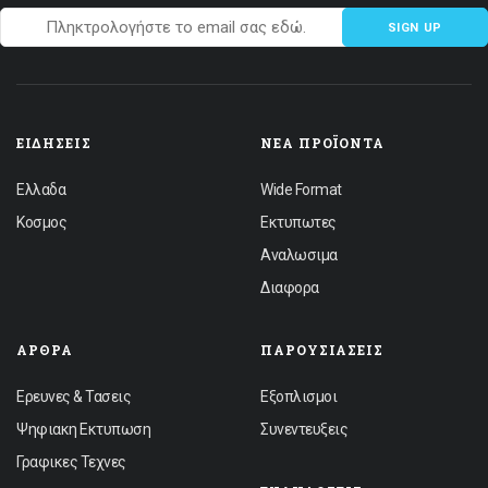
SIGN UP
ΕΙΔΉΣΕΙΣ
ΝΈΑ ΠΡΟΪΌΝΤΑ
Ελλαδα
Wide Format
Κοσμος
Εκτυπωτες
Αναλωσιμα
Διαφορα
ΆΡΘΡΑ
ΠΑΡΟΥΣΙΆΣΕΙΣ
Ερευνες & Τασεις
Εξοπλισμοι
Ψηφιακη Εκτυπωση
Συνεντευξεις
Γραφικες Τεχνες