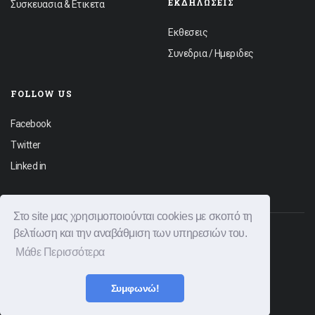
ΕΚΔΗΛΏΣΕΙΣ
Συσκευασια & Ετικετα
Εκθεσεις
Συνεδρια / Ημεριδες
FOLLOW US
Facebook
Twitter
Linked in
Στο site μας χρησιμοποιούνται cookies με σκοπό τη
βελτίωση και την αναβάθμιση των υπηρεσιών του.
© 2026 Graphica News All rights reserved.
Μάθε Περισσότερα
Φόρμα Επικοινωνίας
Διαφημιστείτε
Όροι Χρήσης
Πολιτική Απορρήτου
Συμφωνώ!
|
Created by
Bitamin
Powered by