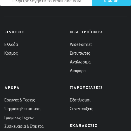
SIGN UP
ΕΙΔΉΣΕΙΣ
ΝΈΑ ΠΡΟΪΌΝΤΑ
Ελλαδα
Wide Format
Κοσμος
Εκτυπωτες
Αναλωσιμα
Διαφορα
ΆΡΘΡΑ
ΠΑΡΟΥΣΙΆΣΕΙΣ
Ερευνες & Τασεις
Εξοπλισμοι
Ψηφιακη Εκτυπωση
Συνεντευξεις
Γραφικες Τεχνες
ΕΚΔΗΛΏΣΕΙΣ
Συσκευασια & Ετικετα